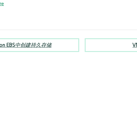
re
zon EBS中创建持久存储
V