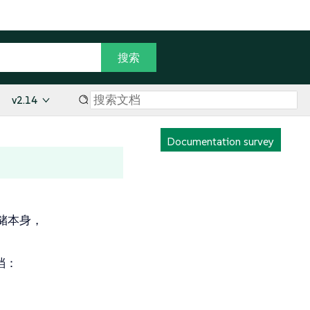
v2.14
Documentation survey
储本身，
档：