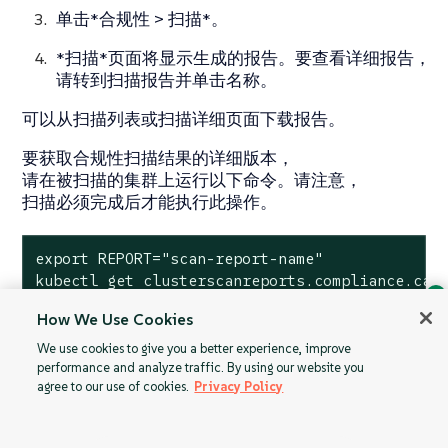
单击*合规性 > 扫描*。
*扫描*页面将显示生成的报告。要查看详细报告，
请转到扫描报告并单击名称。
可以从扫描列表或扫描详细页面下载报告。
要获取合规性扫描结果的详细版本，
请在被扫描的集群上运行以下命令。请注意，
扫描必须完成后才能执行此操作。
export REPORT="scan-report-name"

kubectl get clusterscanreports.compliance.cat
How We Use Cookies
Ask Geeko
We use cookies to give you a better experience, improve
Find the answer you need.
performance and analyze traffic. By using our website you
Chat with our AI assistant
agree to our use of cookies.
Privacy Policy
按计划定期运行扫
为 SUSE Rancher
描
Prime
View our privacy policy
合规性启用警报