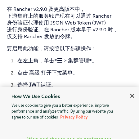
在 Rancher v2.9.0 及更高版本中，
下游集群上的服务账户现在可以通过 Rancher
身份验证代理使用 JSON Web Token (JWT)
进行身份验证。在 Rancher 版本早于 v2.9.0 时，
仅支持 Rancher 发放的令牌。
要启用此功能，请按照以下步骤操作：
在左上角，单击*☰ > 集群管理*。
点击
高级
打开下拉菜单。
选择
JWT 认证
。
How We Use Cookies
点击您想要启用 JWT 认证的集群的复选框，
然后点击
启用
。或者，您可以点击
⋮
>
启用
。
We use cookies to give you a better experience, improve
performance and analyze traffic. By using our website you
agree to our use of cookies.
Privacy Policy
本地鉴定
配置通用 OIDC