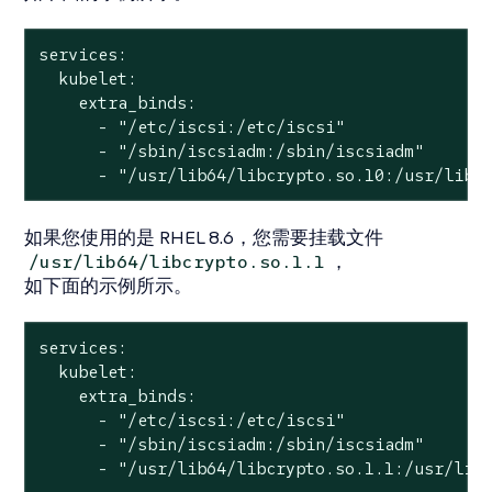
services:

  kubelet:

    extra_binds:

      - "/etc/iscsi:/etc/iscsi"

      - "/sbin/iscsiadm:/sbin/iscsiadm"

      - "/usr/lib64/libcrypto.so.10:/usr/lib/
如果您使用的是 RHEL 8.6，您需要挂载文件
，
/usr/lib64/libcrypto.so.1.1
如下面的示例所示。
services:

  kubelet:

    extra_binds:

      - "/etc/iscsi:/etc/iscsi"

      - "/sbin/iscsiadm:/sbin/iscsiadm"

      - "/usr/lib64/libcrypto.so.1.1:/usr/lib