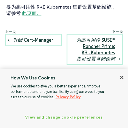
要为高可用性 RKE Kubernetes 集群设置基础设施，
请参考
此页面。
升级 Cert-Manager
为高可用性 SUSE®
Rancher Prime:
K3s Kubernetes
集群设置基础设施
How We Use Cookies
We use cookies to give you a better experience, improve
performance and analyze traffic. By using our website you
agree to our use of cookies.
Privacy Policy
View and change cookie preferences