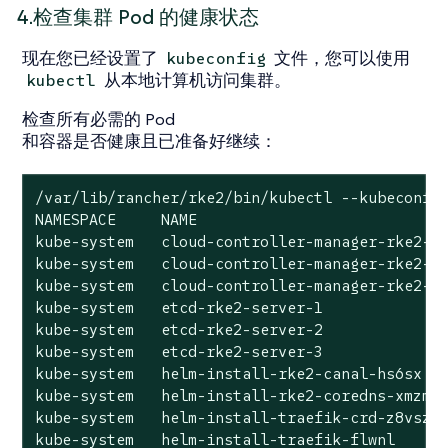
4.检查集群 Pod 的健康状态
现在您已经设置了
文件，您可以使用
kubeconfig
从本地计算机访问集群。
kubectl
检查所有必需的 Pod
和容器是否健康且已准备好继续：
/var/lib/rancher/rke2/bin/kubectl --kubeconfig
NAMESPACE     NAME                            
kube-system   cloud-controller-manager-rke2-se
kube-system   cloud-controller-manager-rke2-se
kube-system   cloud-controller-manager-rke2-se
kube-system   etcd-rke2-server-1              
kube-system   etcd-rke2-server-2              
kube-system   etcd-rke2-server-3              
kube-system   helm-install-rke2-canal-hs6sx   
kube-system   helm-install-rke2-coredns-xmzm8 
kube-system   helm-install-traefik-crd-z8vsz  
kube-system   helm-install-traefik-flwnl      