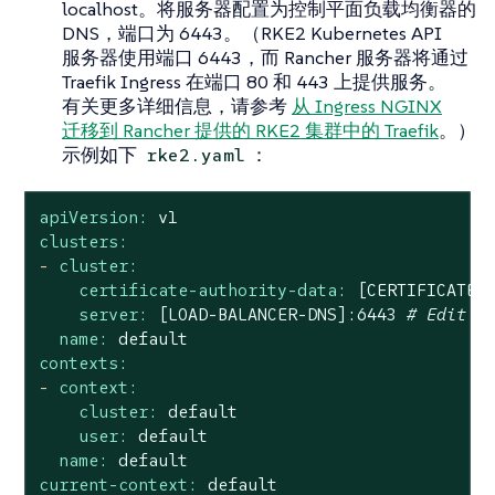
localhost。将服务器配置为控制平面负载均衡器的
DNS，端口为 6443。（RKE2 Kubernetes API
服务器使用端口 6443，而 Rancher 服务器将通过
Traefik Ingress 在端口 80 和 443 上提供服务。
有关更多详细信息，请参考
从 Ingress NGINX
迁移到 Rancher 提供的 RKE2 集群中的 Traefik
。）
示例如下
：
rke2.yaml
apiVersion:
v1
clusters:
-
cluster:
certificate-authority-data:
[CERTIFICATE-
server:
[LOAD-BALANCER-DNS]:6443
# Edit t
name:
default
contexts:
-
context:
cluster:
default
user:
default
name:
default
current-context:
default