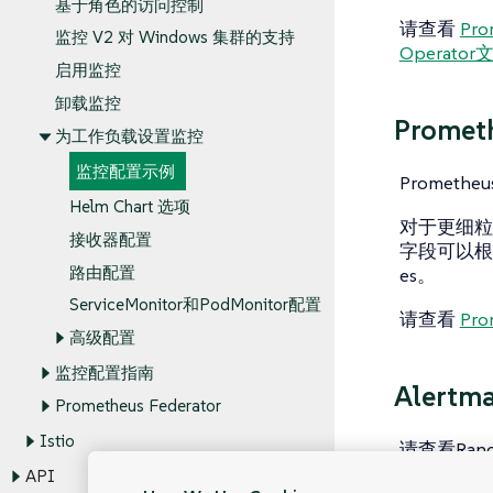
基于角色的访问控制
请查看
Pro
监控 V2 对 Windows 集群的支持
Operator
启用监控
卸载监控
Promet
为工作负载设置监控
监控配置示例
Prometh
Helm Chart 选项
对于更细粒度的
接收器配置
字段可以根据附
路由配置
es。
ServiceMonitor和PodMonitor配置
请查看
Pro
高级配置
监控配置指南
Alertm
Prometheus Federator
Istio
请查看Ra
API