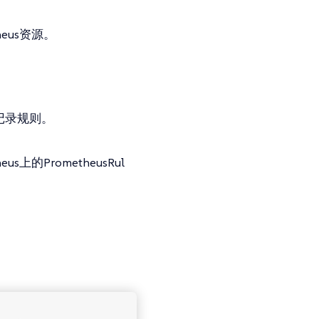
heus资源。
记录规则。
上的PrometheusRul