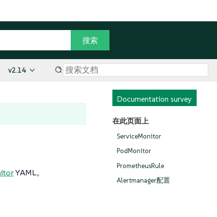
v2.14
Documentation survey
在此页面上
ServiceMonitor
PodMonitor
PrometheusRule
itor
YAML。
Alertmanager配置