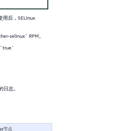
后，SELinux
her-selinux` RPM。
true`
的日志。
ows节点