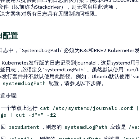
使用云提供商自己的日志解决方案，例如AWS CloudWatch或
作套件（以前称为Stackdriver），则无需启用此选项，
决方案将对所有日志具有无限制访问权限。
md配置
r日志中，`SystemdLogPath`必须为K3s和RKE2 Kuberne
2 Kubernetes发行版的日志记录到journald，这是syst
志，必须定义`systemdLogPath`。虽然默认使用`run/log
ux发行套件并不默认使用此路径。例如，Ubuntu默认使用`var/log
的
配置，请参见以下步骤。
systemdLogPath
 配置步骤:
的一个节点上运行
cat /etc/systemd/journald.conf 
。
age | cut -d"=" -f2
返回
，则您的
应该是
persistent
systemdLogPath
/va