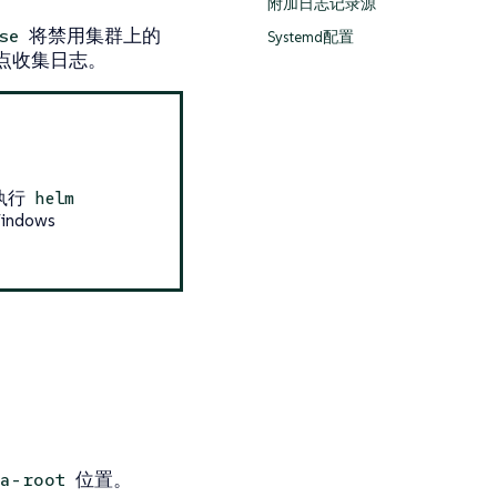
附加日志记录源
将禁用集群上的
se
Systemd配置
 节点收集日志。
后执行
helm
dows
位置。
a-root