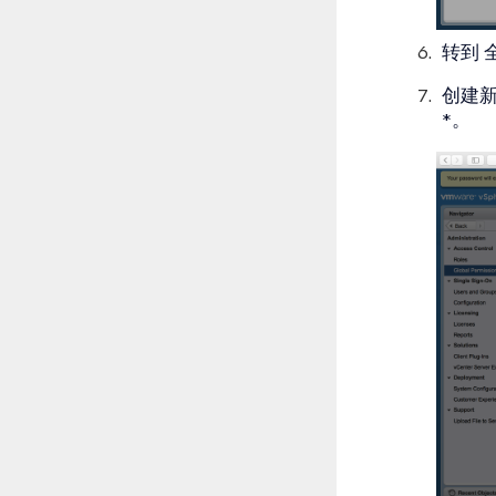
转到
创建
*。