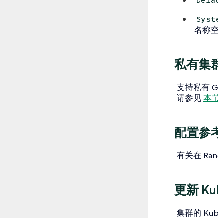
Defa
Syst
名称
私有集
支持私有 
请参见
本
配置参
有关在 Ra
更新 Ku
集群的 Ku