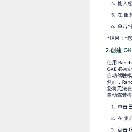
输入您
在
服
单击*
*结果：*您
2.创建 G
使用 Ranc
GKE 必须
自动驾驶模
然而，Ran
您将无法在
自动驾驶
单击
在
集
点击
G