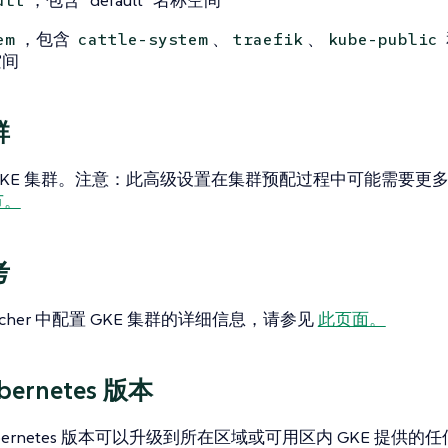
，包含`default`名称空间
ult
，包含
、
、
em
cattle-system
traefik
kube-public
空间
群
GKE 集群。注意：此高级设置在集群预配过程中可能需要更
节。
考
ncher 中配置 GKE 集群的详细信息，请参见
此页面。
bernetes 版本
bernetes 版本可以升级到所在区域或可用区内 GKE 提供