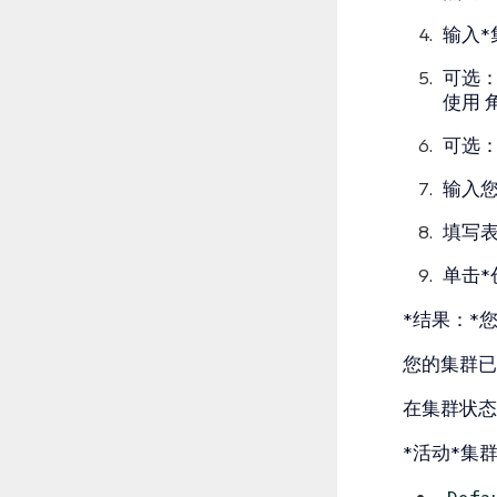
输入*
可选
使用
可选：向
输入您的
填写
单击*
*结果：*您
您的集群已
在集群状态
*活动*集