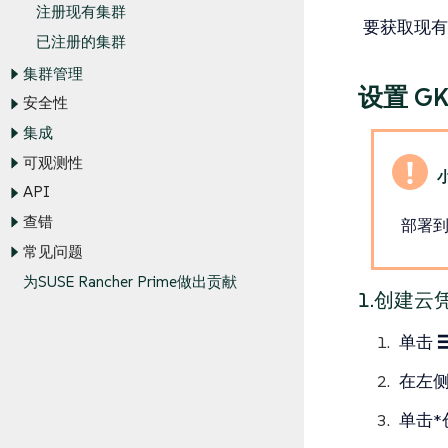
注册现有集群
要获取现有项
已注册的集群
集群管理
设置 GK
安全性
集成
可观测性
API
查错
部署到
常见问题
为SUSE Rancher Prime做出贡献
1.创建云
单击
在左
单击*