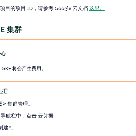
目的项目 ID，请参考 Google 云文档
这里。
E 集群
 GKE 将会产生费用。
凭据
☰ > 集群管理
。
侧导航栏中，点击
云凭据
。
创建*。