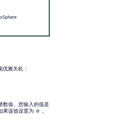
phere
以实现优雅关机：
的整数值。您输入的值是
。如果该值设置为
，
0