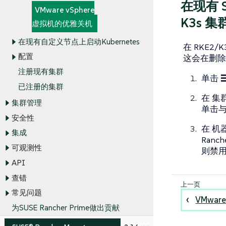
在现有 SU
VMware vSphere
K3s 
虚拟机的优雅关机
在现有自定义节点上启动Kubernetes
在 RKE2
配置
这会在删除
注册现有集群
单击
已注册的集群
在
集
集群管理
单击
安全性
在
机
集成
Ran
可观测性
则禁
API
查错
常见问题
VMwar
为SUSE Rancher Prime做出贡献