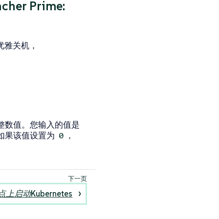
her Prime:
启用优雅关机，
的整数值。您输入的值是
。如果该值设置为
，
0
启动Kubernetes