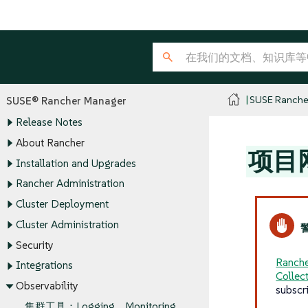
SUSE Ranche
SUSE® Rancher Manager
Release Notes
About Rancher
项目
Installation and Upgrades
Rancher Administration
Cluster Deployment
Cluster Administration
Security
Ranche
Integrations
Collec
Observability
subscr
集群工具：Logging，Monitoring