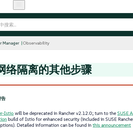
r Manager
Observability
网络隔离的其他步骤
r-Istio
will be deprecated in Rancher v2.12.0; turn to the
SUSE A
tion
build of Istio for enhanced security (included in SUSE Ranche
iptions). Detailed information can be found in
this announcement