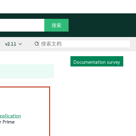
v2.11
Documentation survey
pplication
r Prime