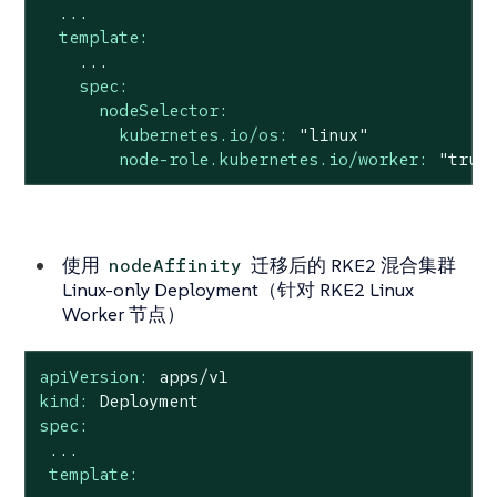
...
template:
...
spec:
nodeSelector:
kubernetes.io/os:
"linux"
node-role.kubernetes.io/worker:
"true
使用
迁移后的 RKE2 混合集群
nodeAffinity
Linux-only Deployment（针对 RKE2 Linux
Worker 节点）
apiVersion:
apps/v1
kind:
Deployment
spec:
...
template: