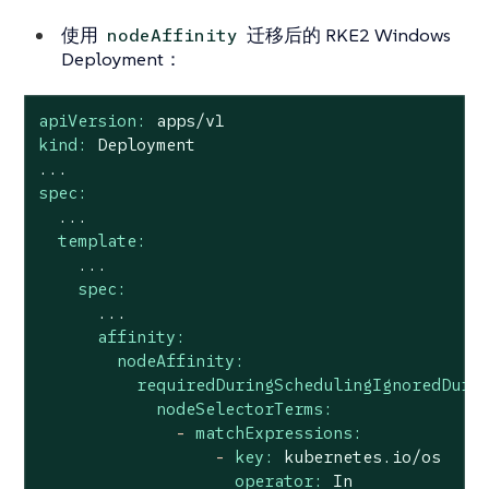
使用
迁移后的 RKE2 Windows
nodeAffinity
Deployment：
apiVersion:
apps/v1
kind:
Deployment
...
spec:
...
template:
...
spec:
...
affinity:
nodeAffinity:
requiredDuringSchedulingIgnoredDuri
nodeSelectorTerms:
-
matchExpressions:
-
key:
kubernetes.io/os
operator:
In