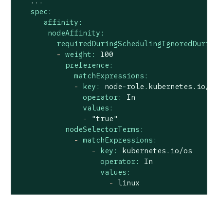
...
spec:
affinity:
nodeAffinity:
requiredDuringSchedulingIgnoredDurin
-
weight:
100
preference:
matchExpressions:
-
key:
node-role.kubernetes.io/w
operator:
In
values:
-
"true"
nodeSelectorTerms:
-
matchExpressions:
-
key:
kubernetes.io/os
operator:
In
values:
-
linux