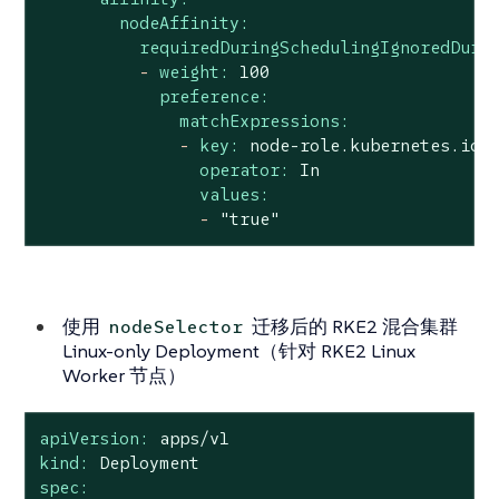
nodeAffinity:
requiredDuringSchedulingIgnoredDuri
-
weight:
100
preference:
matchExpressions:
-
key:
node-role.kubernetes.io/
operator:
In
values:
-
"true"
使用
迁移后的 RKE2 混合集群
nodeSelector
Linux-only Deployment（针对 RKE2 Linux
Worker 节点）
apiVersion:
apps/v1
kind:
Deployment
spec: