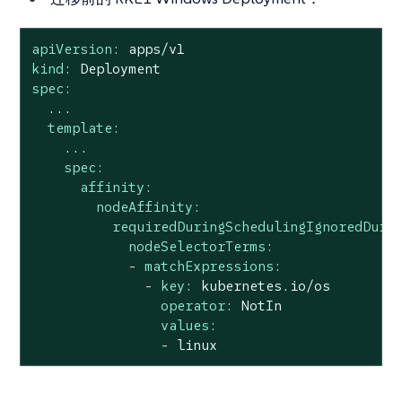
apiVersion:
apps/v1
kind:
Deployment
spec:
...
template:
...
spec:
affinity:
nodeAffinity:
requiredDuringSchedulingIgnoredDuri
nodeSelectorTerms:
-
matchExpressions:
-
key:
kubernetes.io/os
operator:
NotIn
values:
-
linux