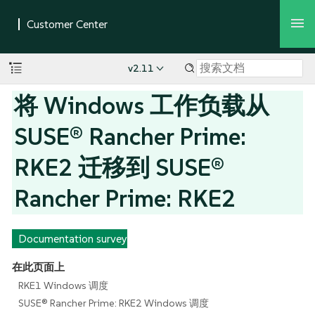
v2.11
将 Windows 工作负载从
SUSE® Rancher Prime:
RKE2 迁移到 SUSE®
Rancher Prime: RKE2
Documentation survey
在此页面上
RKE1 Windows 调度
SUSE® Rancher Prime: RKE2 Windows 调度