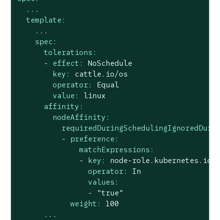
...
template:
...
spec:
tolerations:
-
effect:
NoSchedule
key:
cattle.io/os
operator:
Equal
value:
linux
affinity:
nodeAffinity:
requiredDuringSchedulingIgnoredDuri
-
preference:
matchExpressions:
-
key:
node-role.kubernetes.io/
operator:
In
values:
-
"true"
weight:
100
...