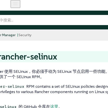
r Manager
Security
ancher-selinux
cher 使用 SELinux，你必须手动为 SELinux 节点启用一
提供了一个 SELinux RPM。
RPM contains a set of SELinux policies design
her-selinux
rivileges to various Rancher components running on Linux s
的 GitHub 仓库在
这里
。
selinux