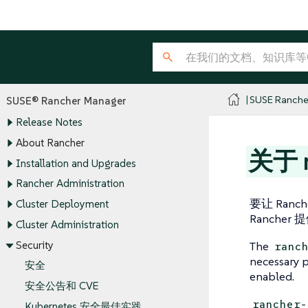
SUSE Ranche
SUSE® Rancher Manager
Release Notes
About Rancher
关于 r
Installation and Upgrades
Rancher Administration
要让 Ran
Cluster Deployment
Rancher 
Cluster Administration
Security
The
ranc
necessary p
安全
enabled.
安全公告和 CVE
rancher-
Kubernetes 安全最佳实践