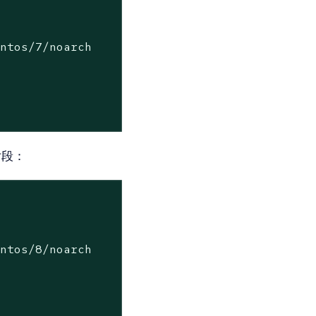
ntos/7/noarch

码片段：
ntos/8/noarch
