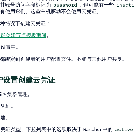
将其账号访问字段标记为
，但可能有一些
password
inact
有使用它们。这些主机驱动不会使用云凭证。
种情况下创建云凭证：
集群创建节点模板期间
。
户设置
中。
都绑定到创建者的用户配置文件。
不能
与其他用户共享。
户设置创建云凭证
☰ > 集群管理
。
云凭证
。
创建
。
凭证类型。下拉列表中的选项取决于 Rancher 中的
active