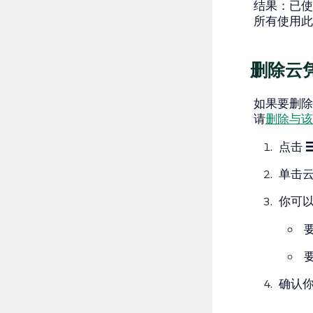
结果
：已使
所有使用此
删除云
如果要删除
请
删除与该
点击
单击
你可
确认