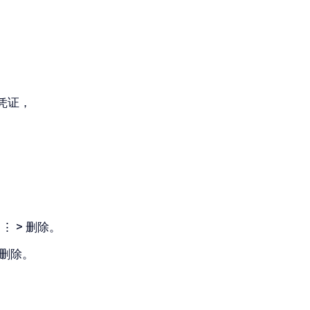
凭证，
击
⋮ > 删除
。
删除
。