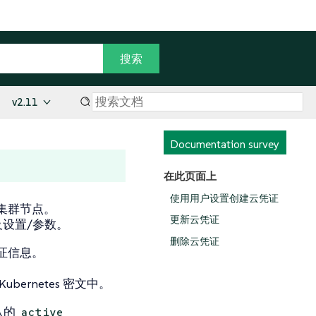
v2.11
Documentation survey
在此页面上
使用用户设置创建云凭证
集群节点。
更新云凭证
以及设置/参数。
删除云凭证
证信息。
rnetes 密文中。
认的
active