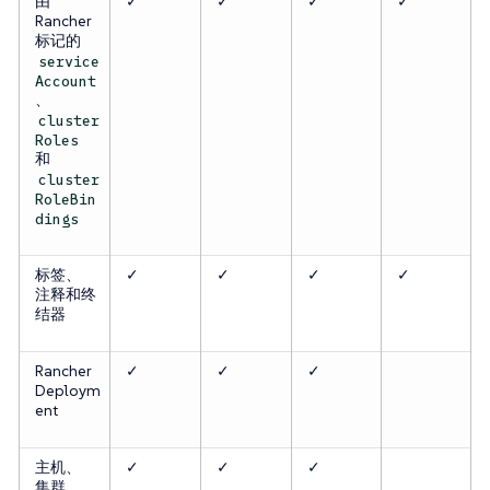
由
✓
✓
✓
✓
Rancher
标记的
service
Account
、
cluster
Roles
和
cluster
RoleBin
dings
标签、
✓
✓
✓
✓
注释和终
结器
Rancher
✓
✓
✓
Deploym
ent
主机、
✓
✓
✓
集群、