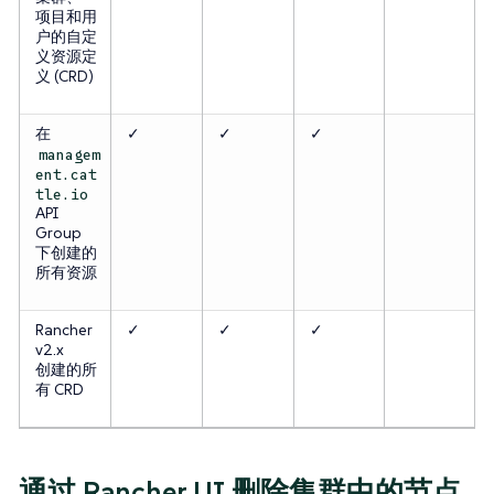
项目和用
户的自定
义资源定
义 (CRD)
在
✓
✓
✓
managem
ent.cat
tle.io
API
Group
下创建的
所有资源
Rancher
✓
✓
✓
v2.x
创建的所
有 CRD
通过 Rancher UI 删除集群中的节点