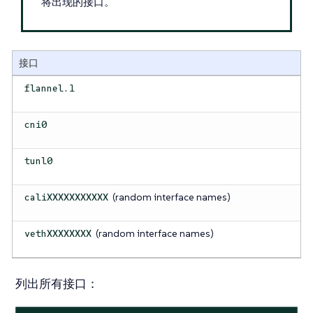
将出现的接口。
接口
flannel.1
cni0
tunl0
(random interface names)
caliXXXXXXXXXXX
(random interface names)
vethXXXXXXXX
列出所有接口
：