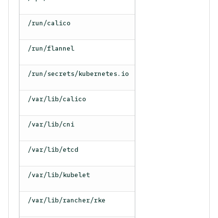
/run/calico
/run/flannel
/run/secrets/kubernetes.io
/var/lib/calico
/var/lib/cni
/var/lib/etcd
/var/lib/kubelet
/var/lib/rancher/rke