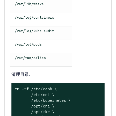
/var/lib/weave
/var/log/containers
/var/log/kube-audit
/var/log/pods
/var/run/calico
清理目录
:
rm -rf /etc/ceph \

       /etc/cni \

       /etc/kubernetes \

       /opt/cni \

       /opt/rke \
