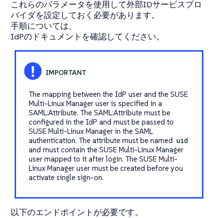
これらのパラメータを使用して外部IDサービスプロ
バイダを設定しておく必要があります。
手順については、
IdPのドキュメントを確認してください。
The mapping between the IdP user and the SUSE
Multi-Linux Manager user is specified in a
SAML:Attribute. The SAML:Attribute must be
configured in the IdP and must be passed to
SUSE Multi-Linux Manager in the SAML
authentication. The attribute must be named
uid
and must contain the SUSE Multi-Linux Manager
user mapped to it after login. The SUSE Multi-
Linux Manager user must be created before you
activate single sign-on.
以下のエンドポイントが必要です。