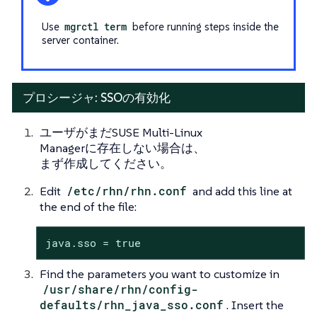
Use
mgrctl term
before running steps inside the
server container.
プロシージャ: SSOの有効化
ユーザがまだSUSE Multi-Linux
Managerに存在しない場合は、
まず作成してください。
Edit
/etc/rhn/rhn.conf
and add this line at
the end of the file:
java.sso = true
Find the parameters you want to customize in
/usr/share/rhn/config-
defaults/rhn_java_sso.conf
. Insert the