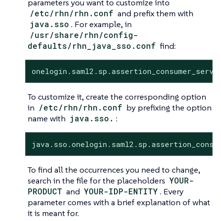
parameters you want to customize into
/etc/rhn/rhn.conf
and prefix them with
java.sso
. For example, in
/usr/share/rhn/config-
defaults/rhn_java_sso.conf
find:
onelogin.saml2.sp.assertion_consumer_servi
To customize it, create the corresponding option
in
/etc/rhn/rhn.conf
by prefixing the option
name with
java.sso.
:
java.sso.onelogin.saml2.sp.assertion_consu
To find all the occurrences you need to change,
search in the file for the placeholders
YOUR-
PRODUCT
and
YOUR-IDP-ENTITY
. Every
parameter comes with a brief explanation of what
it is meant for.