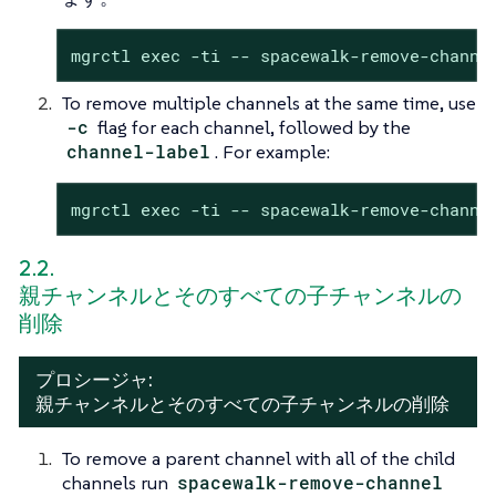
mgrctl exec -ti -- spacewalk-remove-channe
To remove multiple channels at the same time, use
-c
flag for each channel, followed by the
channel-label
. For example:
mgrctl exec -ti -- spacewalk-remove-channe
2.2.
親チャンネルとそのすべての子チャンネルの
削除
プロシージャ:
親チャンネルとそのすべての子チャンネルの削除
To remove a parent channel with all of the child
channels run
spacewalk-remove-channel