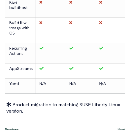
Kiwi
buildhost
Build Kiwi
image with
OS
Recurring
Actions
AppStreams
Yomi
N/A
N/A
N/A
Product migration to matching SUSE Liberty Linux
version.