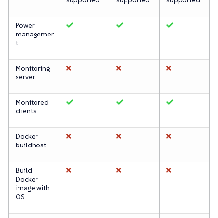
Power
managemen
t
Monitoring
server
Monitored
clients
Docker
buildhost
Build
Docker
image with
OS