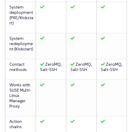
System
deployment
(PXE/Kicksta
rt)
System
redeployme
nt (Kickstart)
Contact
ZeroMQ,
ZeroMQ,
ZeroMQ,
methods
Salt-SSH
Salt-SSH
Salt-SSH
Works with
SUSE Multi-
Linux
Manager
Proxy
Action
chains