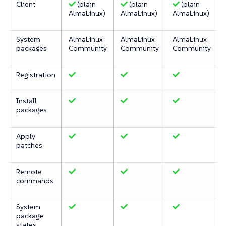
Client
(plain
(plain
(plain
AlmaLinux)
AlmaLinux)
AlmaLinux)
System
AlmaLinux
AlmaLinux
AlmaLinux
packages
Community
Community
Community
Registration
Install
packages
Apply
patches
Remote
commands
System
package
states