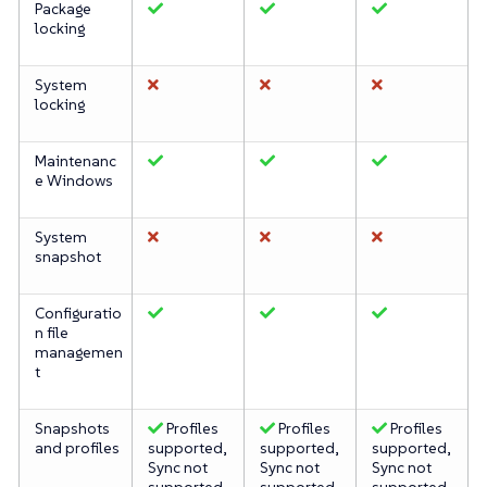
Package
locking
System
locking
Maintenanc
e Windows
System
snapshot
Configuratio
n file
managemen
t
Snapshots
Profiles
Profiles
Profiles
and profiles
supported,
supported,
supported,
Sync not
Sync not
Sync not
supported
supported
supported