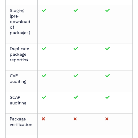
Staging
(pre-
download
of
packages)
Duplicate
package
reporting
CVE
auditing
SCAP
auditing
Package
verification