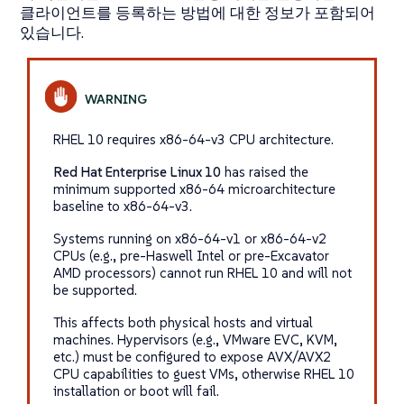
클라이언트를 등록하는 방법에 대한 정보가 포함되어
있습니다.
RHEL 10 requires
x86-64-v3
CPU architecture.
Red Hat Enterprise Linux 10
has raised the
minimum supported x86-64 microarchitecture
baseline to
x86-64-v3
.
Systems running on
x86-64-v1
or
x86-64-v2
CPUs (e.g., pre-Haswell Intel or pre-Excavator
AMD processors) cannot run RHEL 10 and will not
be supported.
This affects both physical hosts and virtual
machines. Hypervisors (e.g., VMware EVC, KVM,
etc.) must be configured to expose AVX/AVX2
CPU capabilities to guest VMs, otherwise RHEL 10
installation or boot will fail.