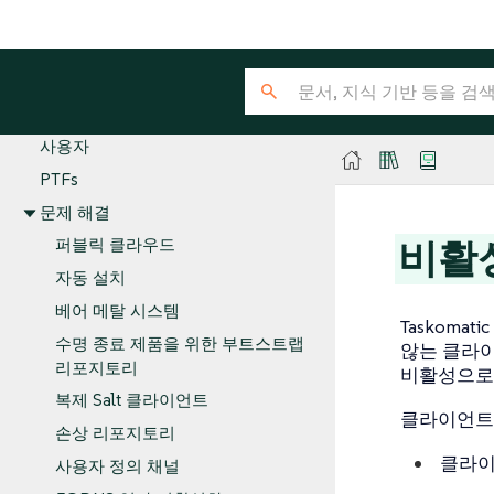
SSL 인증서
구독 일치
작업 스케줄
튜닝 변경 로그
사용자
PTFs
문제 해결
비활
퍼블릭 클라우드
자동 설치
베어 메탈 시스템
Taskoma
수명 종료 제품을 위한 부트스트랩
않는 클라이
리포지토리
비활성
으로
복제 Salt 클라이언트
클라이언트는
손상 리포지토리
클라이
사용자 정의 채널