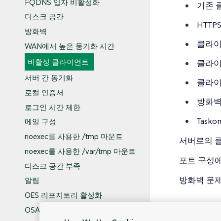
FQDNS 입자 비활성화
기존 
디스크 공간
HTT
방화벽
클라이
WAN에서 높은 동기화 시간
비활성 클라이언트
클라이
서버 간 동기화
클라이
로컬 인증서
방화벽
로그인 시간 제한
Task
메일 구성
noexec를 사용한 /tmp 마운트
서버로의 
noexec를 사용한 /var/tmp 마운트
포트 구성에
디스크 공간 부족
방화벽 문제
알림
OES 리포지토리 활성화
OSAD 및 jabberd