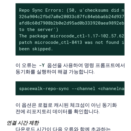
Repo Sync Errors: (50, u'checksums did not 
326a904c2fbd7a0e20033c87fc84ebba6b24d937 vs
afd8c60d7908b2b0e2d95ad0b333920aea9892eb', 
to the server')

The package microcode_ctl-1.17-102.57.62.1.
patch microcode_ctl-8413 was not found in t
been skipped.
이 오류는
-Y
옵션을 사용하여 명령 프롬프트에서
동기화를 실행하여 해결 가능합니다.
spacewalk-repo-sync --channel <channelname
이 옵션은 로컬로 캐시된 체크섬이 아닌 동기화
전에 리포지토리 데이터를 확인합니다.
연결 시간 제한
다운로드 시간이 다음 오류와 함께 초과하는