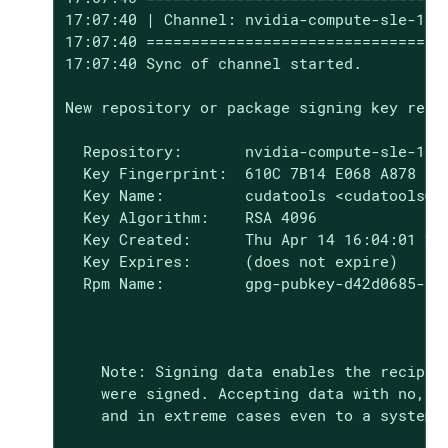
17:07:40 | Channel: nvidia-compute-sle-15-x
17:07:40 ==================================
17:07:40 Sync of channel started.

New repository or package signing key recei
  Repository:       nvidia-compute-sle-15-x
  Key Fingerprint:  610C 7B14 E068 A878 070
  Key Name:         cudatools <cudatools@nv
  Key Algorithm:    RSA 4096

  Key Created:      Thu Apr 14 16:04:01 202
  Key Expires:      (does not expire)

  Rpm Name:         gpg-pubkey-d42d0685-625
    Note: Signing data enables the recipie
    were signed. Accepting data with no, w
    and in extreme cases even to a system c