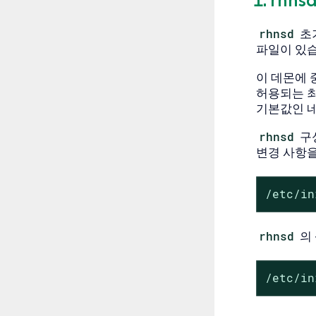
rhnsd
초
파일이 있습
이 데몬에 
허용되는 최
기본값인 네
rhnsd
구
변경 사항을
/etc/in
rhnsd
의
/etc/in