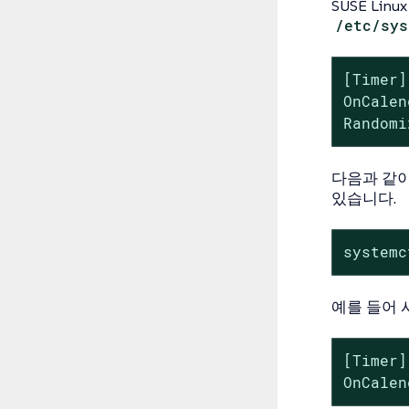
SUSE Li
/etc/sys
[Timer]

OnCalen
Randomi
다음과 같
있습니다.
systemc
예를 들어 
[Timer]

OnCalen