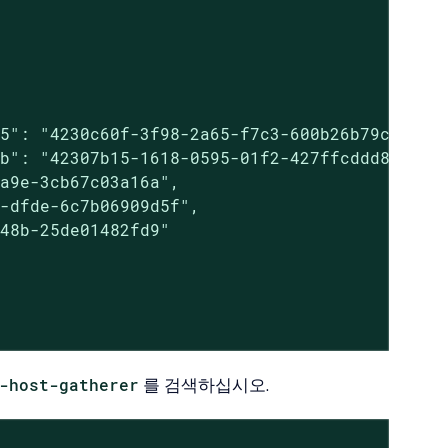
5": "4230c60f-3f98-2a65-f7c3-600b26b79c22",

b": "42307b15-1618-0595-01f2-427ffcddd88e",

a9e-3cb67c03a16a",

-dfde-6c7b06909d5f",

48b-25de01482fd9"

-host-gatherer
를 검색하십시오.