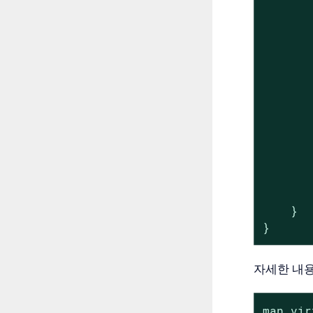
       
       
       
       
       
       
       
       
       
       
       
       
    }

}
자세한 내용
man vir