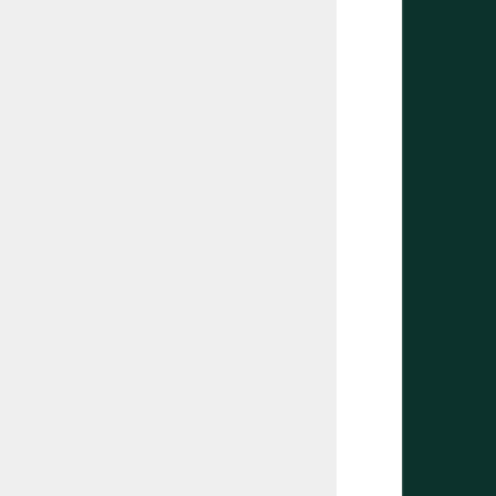
       
       
       
       
       
       
       
       
       
       
       
       
       
       
       
       
       
       
       