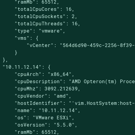
     "ramMb": 65512,

     "totalCpuCores": 16,

     "totalCpuSockets": 2,

     "totalCpuThreads": 16,

     "type": "vmware",

     "vms": {

         "vCenter": "564d6d90-459c-2256-8f39-
     }

 },

 "10.11.12.14": {

     "cpuArch": "x86_64",

     "cpuDescription": "AMD Opteron(tm) Proce
     "cpuMhz": 3092.212639,

     "cpuVendor": "amd",

     "hostIdentifier": "'vim.HostSystem:host-
     "name": "10.11.12.14",

     "os": "VMware ESXi",

     "osVersion": "5.5.0",

     "ramMb": 65512,
