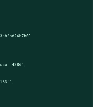
3cb2bd24b7b0"

ssor 4386",

183'",
