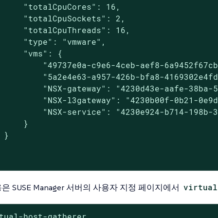
     "totalCpuCores": 16,

     "totalCpuSockets": 2,

     "totalCpuThreads": 16,

     "type": "vmware",

     "vms": {

         "49737e0a-c9e6-4ceb-aef8-6a9452f67cb
         "5a2e4e63-a957-426b-bfa8-4169302e4fd
         "NSX-gateway": "4230d43e-aafe-38ba-5
         "NSX-l3gateway": "4230b00f-0b21-0e9d
         "NSX-service": "4230e924-b714-198b-3
     }

 }

은 SUSE Manager 서버의 사용자 지정 페이지에서
virtual
tual-host-gatherer