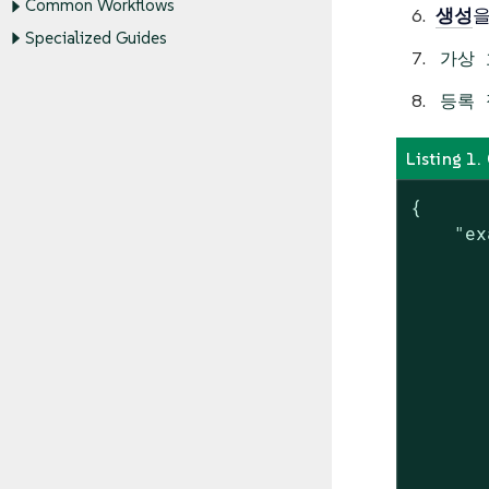
Common Workflows
생성
을
Specialized Guides
가상 
등록 
Listing
{

    "ex
       
       
       
       
       
       
       
       
       