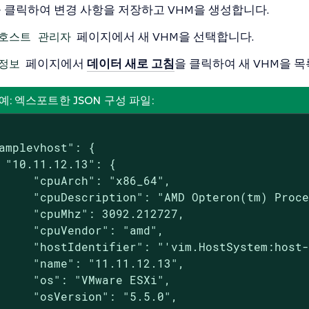
 클릭하여 변경 사항을 저장하고 VHM을 생성합니다.
호스트 관리자
페이지에서 새 VHM을 선택합니다.
정보
페이지에서
데이터 새로 고침
을 클릭하여 새 VHM을 
 1. 예: 엑스포트한 JSON 구성 파일:
amplevhost": {

 "10.11.12.13": {

     "cpuArch": "x86_64",

     "cpuDescription": "AMD Opteron(tm) Proce
     "cpuMhz": 3092.212727,

     "cpuVendor": "amd",

     "hostIdentifier": "'vim.HostSystem:host-
     "name": "11.11.12.13",

     "os": "VMware ESXi",

     "osVersion": "5.5.0",
