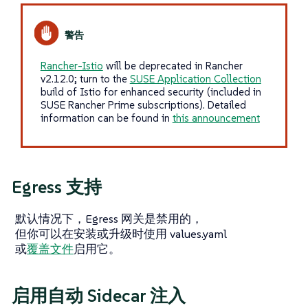
Rancher-Istio
will be deprecated in Rancher
v2.12.0; turn to the
SUSE Application Collection
build of Istio for enhanced security (included in
SUSE Rancher Prime subscriptions). Detailed
information can be found in
this announcement
Egress 支持
默认情况下，Egress 网关是禁用的，
但你可以在安装或升级时使用 values.yaml
或
覆盖文件
启用它。
启用自动 Sidecar 注入