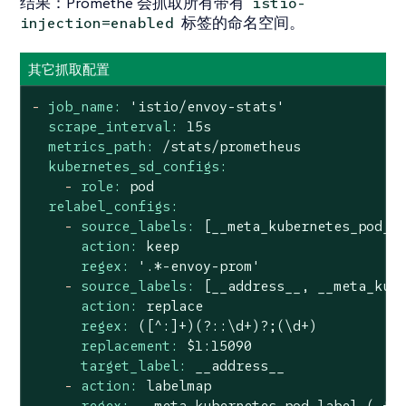
结果
：Promethe 会抓取所有带有
istio-
标签的命名空间。
injection=enabled
其它抓取配置
-
job_name:
'istio/envoy-stats'
scrape_interval:
15s
metrics_path:
/stats/prometheus
kubernetes_sd_configs:
-
role:
pod
relabel_configs:
-
source_labels:
[__meta_kubernetes_pod_c
action:
keep
regex:
'.*-envoy-prom'
-
source_labels:
[__address__,
__meta_kub
action:
replace
regex:
([^:]+)(?::\d+)?;(\d+)
replacement:
$1:15090
target_label:
__address__
-
action:
labelmap
regex:
__meta_kubernetes_pod_label_(.+)