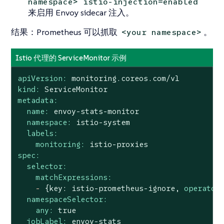
namespace> istio-injection=enabled
来启用 Envoy sidecar 注入。
结果
：Prometheus 可以抓取
。
<your namespace>
Istio 代理的 ServiceMonitor 示例
apiVersion:
monitoring.coreos.com/v1
kind:
ServiceMonitor
metadata:
name:
envoy-stats-monitor
namespace:
istio-system
labels:
monitoring:
istio-proxies
spec:
selector:
matchExpressions:
-
{key:
istio-prometheus-ignore,
operator
namespaceSelector:
any:
true
jobLabel:
envoy-stats