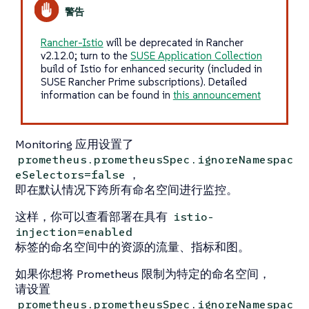
Rancher-Istio
will be deprecated in Rancher
v2.12.0; turn to the
SUSE Application Collection
build of Istio for enhanced security (included in
SUSE Rancher Prime subscriptions). Detailed
information can be found in
this announcement
Monitoring 应用设置了
prometheus.prometheusSpec.ignoreNamespac
，
eSelectors=false
即在默认情况下跨所有命名空间进行监控。
这样，你可以查看部署在具有
istio-
injection=enabled
标签的命名空间中的资源的流量、指标和图。
如果你想将 Prometheus 限制为特定的命名空间，
请设置
prometheus.prometheusSpec.ignoreNamespac