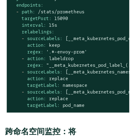
endpoints:
-
path:
/stats/prometheus
targetPort:
15090
interval:
15s
relabelings:
-
sourceLabels:
[__meta_kubernetes_pod_co
action:
keep
regex:
'.*-envoy-prom'
-
action:
labeldrop
regex:
"__meta_kubernetes_pod_label_(.+
-
sourceLabels:
[__meta_kubernetes_namesp
action:
replace
targetLabel:
namespace
-
sourceLabels:
[__meta_kubernetes_pod_na
action:
replace
targetLabel:
pod_name
跨命名空间监控：将