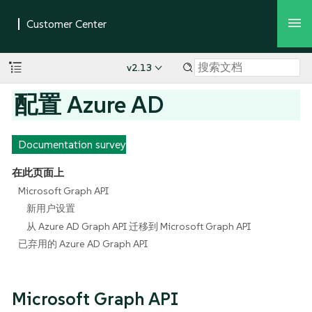
v2.13
配置 Azure AD
Documentation survey
在此页面上
Microsoft Graph API
新用户设置
从 Azure AD Graph API 迁移到 Microsoft Graph API
已弃用的 Azure AD Graph API
Microsoft Graph API