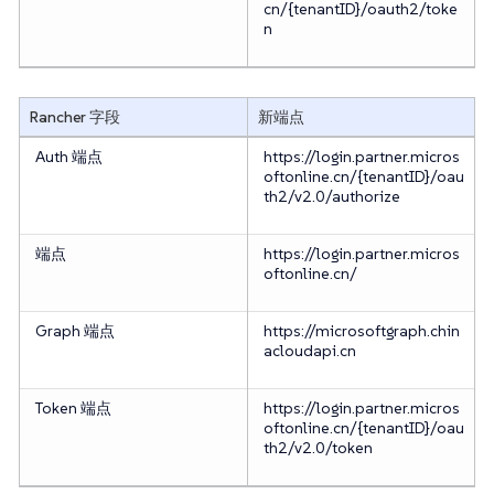
cn/{tenantID}/oauth2/toke
n
Rancher 字段
新端点
Auth 端点
https://login.partner.micros
oftonline.cn/{tenantID}/oau
th2/v2.0/authorize
端点
https://login.partner.micros
oftonline.cn/
Graph 端点
https://microsoftgraph.chin
acloudapi.cn
Token 端点
https://login.partner.micros
oftonline.cn/{tenantID}/oau
th2/v2.0/token