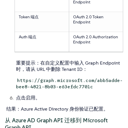
Endpoint
Token 端点
OAuth 2.0 Token
Endpoint
Auth 端点
OAuth 2.0 Authorization
Endpoint
重要提示
：在自定义配置中输入 Graph Endpoint
时，请从 URL 中删除 Tenant ID：
https://graph.microsoft.com/abb5adde-
bee8-4821-8b03-e63efdc7701c
点击
启用
。
结果
：Azure Active Directory 身份验证已配置。
从 Azure AD Graph API 迁移到 Microsoft
Graph API