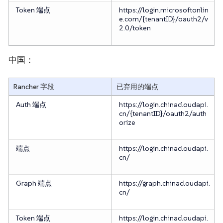
Token 端点
https://login.microsoftonlin
e.com/{tenantID}/oauth2/v
2.0/token
中国：
Rancher 字段
已弃用的端点
Auth 端点
https://login.chinacloudapi.
cn/{tenantID}/oauth2/auth
orize
端点
https://login.chinacloudapi.
cn/
Graph 端点
https://graph.chinacloudapi.
cn/
Token 端点
https://login.chinacloudapi.