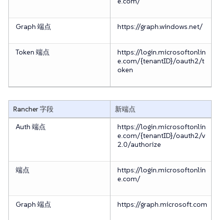
e.com/
Graph 端点
https://graph.windows.net/
Token 端点
https://login.microsoftonlin
e.com/{tenantID}/oauth2/t
oken
Rancher 字段
新端点
Auth 端点
https://login.microsoftonlin
e.com/{tenantID}/oauth2/v
2.0/authorize
端点
https://login.microsoftonlin
e.com/
Graph 端点
https://graph.microsoft.com