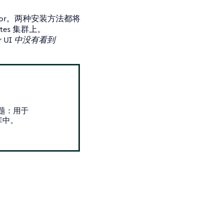
ator。两种安装方法都将
netes 集群上。
r UI 中没有看到
知问题：用于
 仓库中。