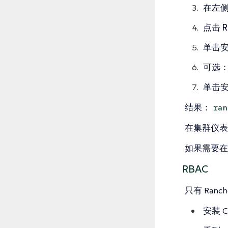
在左
点击
R
单击
可选
单击
结果
：
ran
在
集群仪表
如果需要在
RBAC
只有 Ran
安装 C