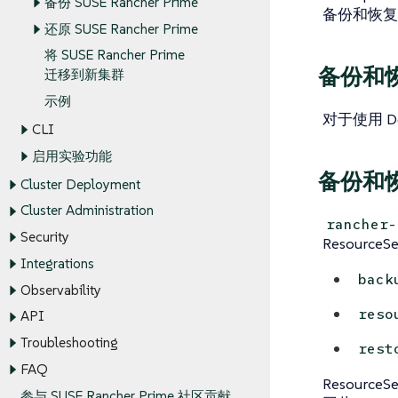
备份 SUSE Rancher Prime
备份和恢复操
还原 SUSE Rancher Prime
将 SUSE Rancher Prime
备份和恢复
迁移到新集群
示例
对于使用 Do
CLI
启用实验功能
备份和
Cluster Deployment
Cluster Administration
rancher-
Security
Resour
Integrations
back
Observability
reso
API
Troubleshooting
rest
FAQ
Resourc
参与 SUSE Rancher Prime 社区贡献