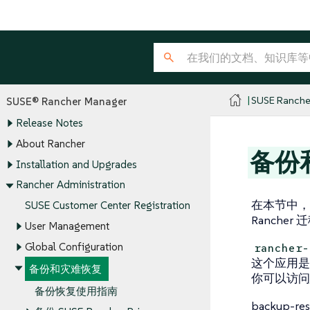
SUSE Ranche
SUSE® Rancher Manager
Release Notes
About Rancher
备份
Installation and Upgrades
Rancher Administration
在本节中，你
SUSE Customer Center Registration
Rancher 
User Management
Global Configuration
rancher-
这个应用是一个
备份和灾难恢复
你可以访问
备份恢复使用指南
backup-