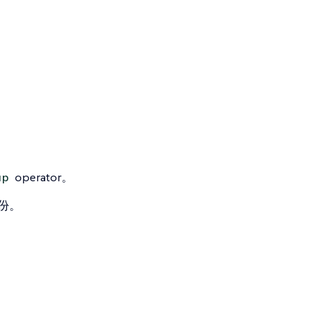
operator。
up
备份
。