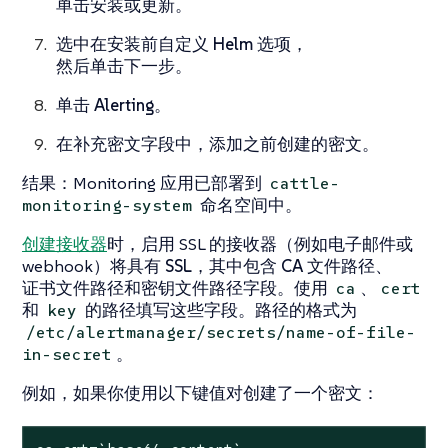
单击
安装
或
更新
。
选中
在安装前自定义 Helm 选项
，
然后单击
下一步
。
单击
Alerting
。
在
补充密文
字段中，添加之前创建的密文。
结果
：Monitoring 应用已部署到
cattle-
命名空间中。
monitoring-system
创建接收器
时，启用 SSL 的接收器（例如电子邮件或
webhook）将具有
SSL
，其中包含
CA 文件路径
、
证书文件路径
和
密钥文件路径
字段。使用
、
ca
cert
和
的路径填写这些字段。路径的格式为
key
/etc/alertmanager/secrets/name-of-file-
。
in-secret
例如，如果你使用以下键值对创建了一个密文：