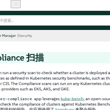
r Manager
Security
liance 扫描
 run a security scan to check whether a cluster is deployed a
ces as defined in Kubernetes security benchmarks, such as t
r CIS. The Compliance scans can run on any Kubernetes clust
 providers such as EKS, AKS, and GKE.
app leverages
kube-bench,
an open-sour
her-compliance
to check the compliance of clusters against Kubernetes 
集群级别的报告，此应用使用了
Sonobuoy
来聚合报告。