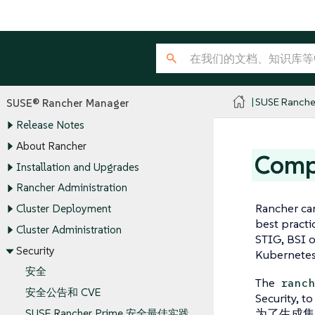
SUSE Ranche
SUSE® Rancher Manager
Release Notes
About Rancher
Comp
Installation and Upgrades
Rancher Administration
Rancher can
Cluster Deployment
best practi
Cluster Administration
STIG, BSI o
Security
Kubernetes
安全
The
ranc
安全公告和 CVE
Security, 
为了生成
SUSE Rancher Prime 安全最佳实践