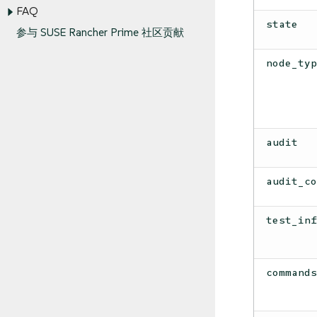
FAQ
state
参与 SUSE Rancher Prime 社区贡献
node_ty
audit
audit_c
test_in
command