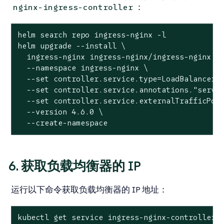
：
nginx-ingress-controller
helm search repo ingress-nginx -l

helm upgrade --install \

  ingress-nginx ingress-nginx/ingress-nginx \

  --namespace ingress-nginx \

  --set controller.service.type=LoadBalancer \
  --set controller.service.annotations."servic
  --set controller.service.externalTrafficPoli
  --version 4.6.0 \

  --create-namespace
6. 获取负载均衡器的 IP
运行以下命令获取负载均衡器的 IP 地址：
kubectl get service ingress-nginx-controller 