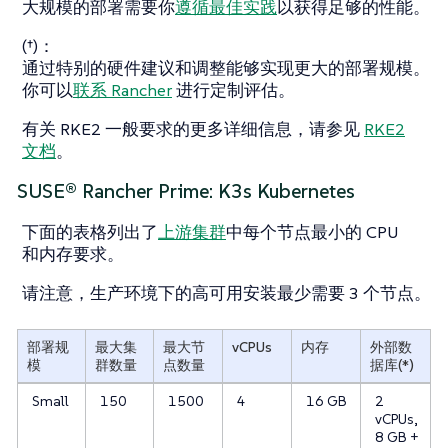
大规模的部署需要你
遵循最佳实践
以获得足够的性能。
(†)：
通过特别的硬件建议和调整能够实现更大的部署规模。
你可以
联系 Rancher
进行定制评估。
有关 RKE2 一般要求的更多详细信息，请参见
RKE2
文档
。
SUSE® Rancher Prime: K3s Kubernetes
下面的表格列出了
上游集群
中每个节点最小的 CPU
和内存要求。
请注意，生产环境下的高可用安装最少需要 3 个节点。
部署规
最大集
最大节
vCPUs
内存
外部数
模
群数量
点数量
据库(*)
Small
150
1500
4
16 GB
2
vCPUs,
8 GB +