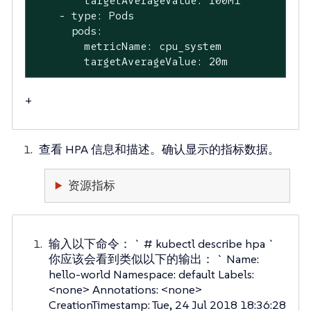
        targetAverageValue: 100Mi

    - type: Pods

      pods:

        metricName: cpu_system

        targetAverageValue: 20m
+
查看 HPA 信息和描述。确认显示的指标数据。
资源指标
输入以下命令： ` # kubectl describe hpa `
你应该会看到类似以下的输出： ` Name:
hello-world Namespace: default Labels:
<none> Annotations: <none>
CreationTimestamp: Tue, 24 Jul 2018 18:36:28