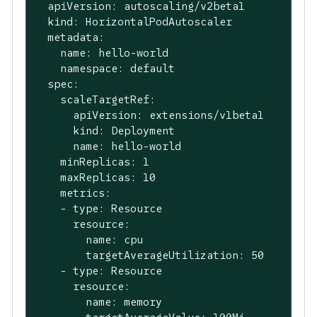
  apiVersion: autoscaling/v2beta1

  kind: HorizontalPodAutoscaler

  metadata:

    name: hello-world

    namespace: default

  spec:

    scaleTargetRef:

      apiVersion: extensions/v1beta1

      kind: Deployment

      name: hello-world

    minReplicas: 1

    maxReplicas: 10

    metrics:

    - type: Resource

      resource:

        name: cpu

        targetAverageUtilization: 50

    - type: Resource

      resource:

        name: memory
