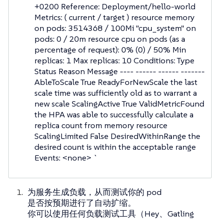
+0200 Reference: Deployment/hello-world
Metrics: ( current / target ) resource memory
on pods: 3514368 / 100Mi "cpu_system" on
pods: 0 / 20m resource cpu on pods (as a
percentage of request): 0% (0) / 50% Min
replicas: 1 Max replicas: 10 Conditions: Type
Status Reason Message ---- ------ ------ -------
AbleToScale True ReadyForNewScale the last
scale time was sufficiently old as to warrant a
new scale ScalingActive True ValidMetricFound
the HPA was able to successfully calculate a
replica count from memory resource
ScalingLimited False DesiredWithinRange the
desired count is within the acceptable range
Events: <none> `
为服务生成负载，从而测试你的 pod
是否按预期进行了自动扩缩。
你可以使用任何负载测试工具（Hey、Gatling