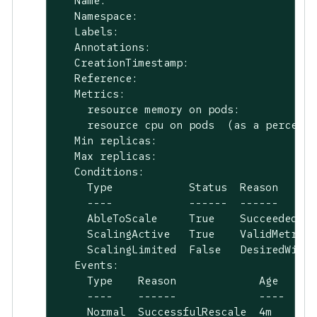
   Name:                                 
   Namespace:                            
   Labels:                               
   Annotations:                          
   CreationTimestamp:                    
   Reference:                            
   Metrics:                              
     resource memory on pods:            
     resource cpu on pods  (as a percenta
   Min replicas:                         
   Max replicas:                         
   Conditions:

     Type            Status  Reason      
     ----            ------  ------      
     AbleToScale     True    SucceededRes
     ScalingActive   True    ValidMetricF
     ScalingLimited  False   DesiredWithi
   Events:

     Type    Reason             Age   Fro
     ----    ------             ----  ---
     Normal  SuccessfulRescale  4m    hor