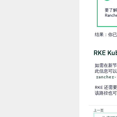
要了解
Ranc
结果
：你已配
RKE K
如需在新节
此信息可以
rancher-
RKE 还
该路径也