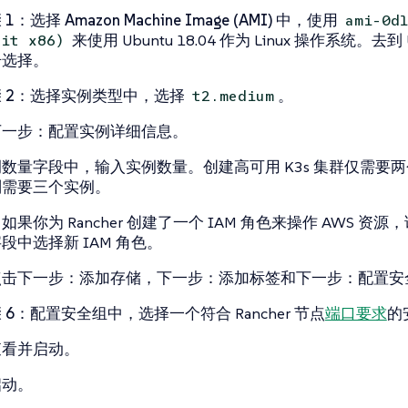
1：选择 Amazon Machine Image (AMI)
中，使用
ami-0d
来使用 Ubuntu 18.04 作为 Linux 操作系统。去到 U
bit x86)
击
选择
。
 2：选择实例类型
中，选择
。
t2.medium
下一步：配置实例详细信息
。
例数量
字段中，输入实例数量。创建高可用 K3s 集群仅需要两
则需要三个实例。
如果你为 Rancher 创建了一个 IAM 角色来操作 AWS 资源
段中选择新 IAM 角色。
点击
下一步：添加存储
，
下一步：添加标签
和
下一步：配置安
 6：配置安全组
中，选择一个符合 Rancher 节点
端口要求
的
查看并启动
。
启动
。