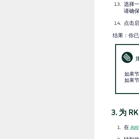
选择
请确
点击
结果
：你已
如果节
如果节
3. 为 
在
AW