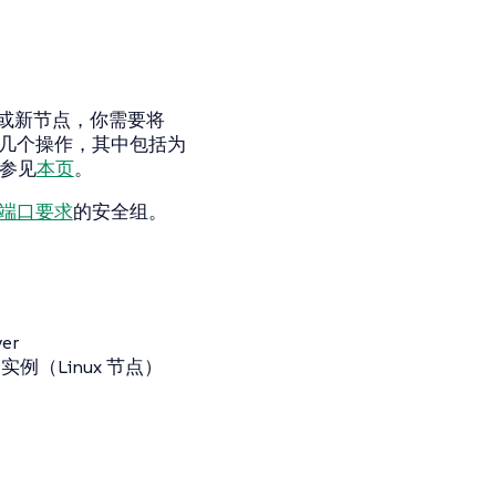
存储或新节点，你需要将
进行几个操作，其中包括为
请参见
本页
。
节点端口要求
的安全组。
er
例（Linux 节点）