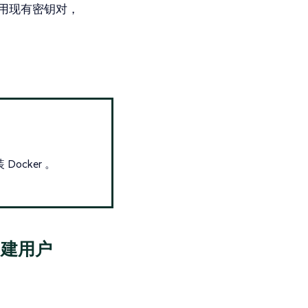
用现有密钥对，
ocker 。
。
并创建用户