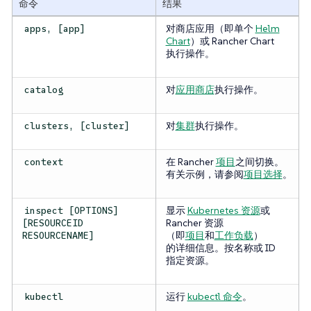
命令
结果
对商店应用（即单个
Helm
apps, [app]
Chart
）或 Rancher Chart
执行操作。
对
应用商店
执行操作。
catalog
对
集群
执行操作。
clusters, [cluster]
在 Rancher
项目
之间切换。
context
有关示例，请参阅
项目选择
。
显示
Kubernetes 资源
或
inspect [OPTIONS]
Rancher 资源
[RESOURCEID
（即
项目
和
工作负载
）
RESOURCENAME]
的详细信息。按名称或 ID
指定资源。
运行
kubectl 命令
。
kubectl