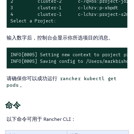
2         cluster-2      c-7q96s:project-j6z6d
3         cluster-1      c-lchzv:p-xbpdt      
4         cluster-1      c-lchzv:project-s2mch
Select a Project:
输入数字后，控制台会显示你所选项目的消息。
INFO[0005] Setting new context to project proj
INFO[0005] Saving config to /Users/markbishop
请确保你可以成功运行
rancher kubectl get
。
pods
命令
以下命令可用于 Rancher CLI：