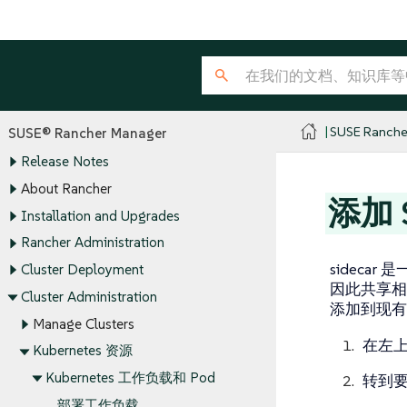
SUSE Ranche
SUSE® Rancher Manager
Release Notes
About Rancher
添加 S
Installation and Upgrades
Rancher Administration
sidecar
是一
Cluster Deployment
因此共享相
Cluster Administration
添加到现有
Manage Clusters
在左
Kubernetes 资源
Kubernetes 工作负载和 Pod
转到要
部署工作负载