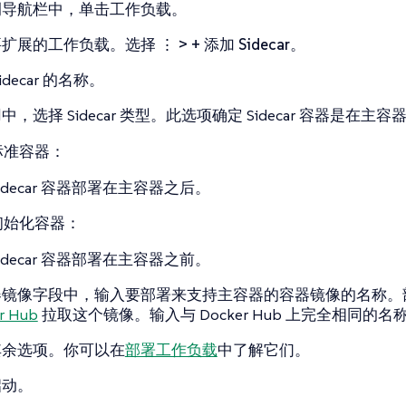
侧导航栏中，单击
工作负载
。
要扩展的工作负载。选择
⋮ > + 添加 Sidecar
。
decar 的
名称
。
用
中，选择 Sidecar 类型。此选项确定 Sidecar 容器是在
标准容器
：
idecar 容器部署在主容器之后。
初始化容器
：
idecar 容器部署在主容器之前。
器镜像
字段中，输入要部署来支持主容器的容器镜像的名称。部署时
r Hub
拉取这个镜像。输入与 Docker Hub 上完全相同的名
其余选项。你可以在
部署工作负载
中了解它们。
启动
。