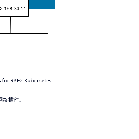
s for RKE2 Kubernetes
I 网络插件。