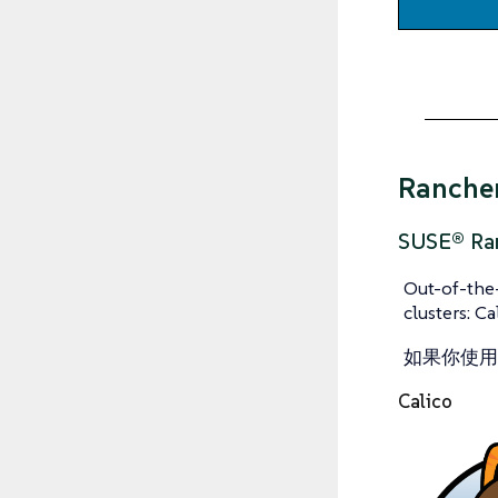
Ranch
SUSE® Ra
Out-of-the
clusters: Ca
如果你使用 
Calico