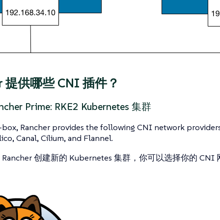
er 提供哪些 CNI 插件？
ncher Prime: RKE2 Kubernetes 集群
-box, Rancher provides the following CNI network provider
lico, Canal, Cilium, and Flannel.
Rancher 创建新的 Kubernetes 集群，你可以选择你的 CN