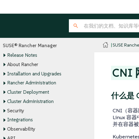
SUSE Ranche
SUSE® Rancher Manager
Release Notes
About Rancher
CNI
Installation and Upgrades
Rancher Administration
Cluster Deployment
什么是 
Cluster Administration
CNI（容
Security
Linux
Integrations
并在容器被
Observability
Kuberne
API