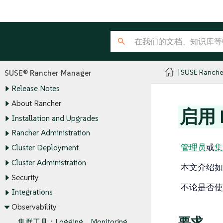
SUSE Ranche
SUSE® Rancher Manager
Release Notes
About Rancher
启用 M
Installation and Upgrades
Rancher Administration
管理员
或
集
Cluster Deployment
Cluster Administration
本文介绍如何
Security
不论是否使用
Integrations
Observability
要求
集群工具：Logging，Monitoring