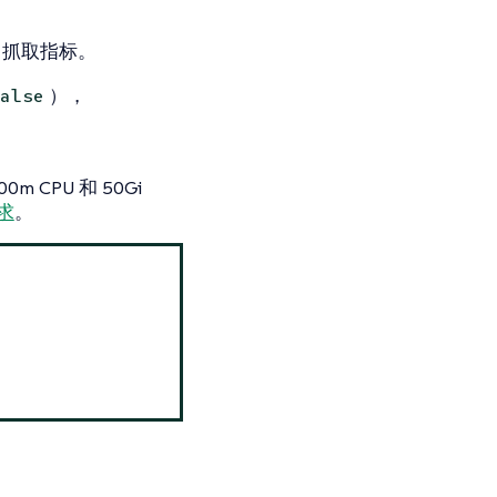
端口抓取指标。
），
alse
CPU 和 50Gi
求
。