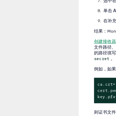
选中
在
单击
A
在
补
结果
：Mon
创建接收器
文件路径
、
的路径填
。
secret
例如，如果
ca.crt=
cert.pe
key.pfx
则
证书文件