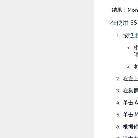
结果
：Mon
在使用 SS
按照
在左
在
集
单击
A
单击
M
根据你