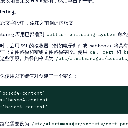
安装前自定义 Helm 选项
，然后单击
下一步
。
lerting
。
充密文
字段中，添加之前创建的密文。
itoring 应用已部署到
命名
cattle-monitoring-system
时，启用 SSL 的接收器（例如电子邮件或 webhook）将具
证书文件路径
和
密钥文件路径
字段。使用
、
和
ca
cert
k
写这些字段。路径的格式为
/etc/alertmanager/secrets
你使用以下键值对创建了一个密文：
`base64-content`
m=`base64-content`
=`base64-content`
路径
需要设为
/etc/alertmanager/secrets/cert.pe