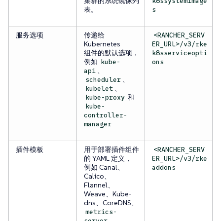
集群的系统镜像列
k8ssystemimage
表。
s
服务选项
传递给
<RANCHER_SERV
Kubernetes
ER_URL>/v3/rke
组件的默认选项，
k8sserviceopti
例如
kube-
ons
、
api
、
scheduler
、
kubelet
和
kube-proxy
kube-
controller-
manager
插件模板
用于部署插件组件
<RANCHER_SERV
的 YAML 定义，
ER_URL>/v3/rke
例如 Canal、
addons
Calico、
Flannel、
Weave、Kube-
dns、CoreDNS、
metrics-
、
server