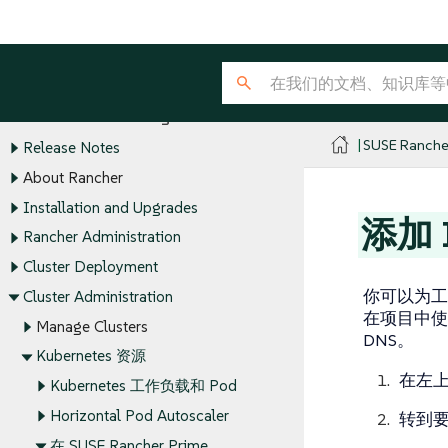
SUSE® Rancher Manager
SUSE Ranche
Release Notes
About Rancher
Installation and Upgrades
添加 I
Rancher Administration
Cluster Deployment
你可以为工
Cluster Administration
在项目中使用
Manage Clusters
DNS。
Kubernetes 资源
在左
Kubernetes 工作负载和 Pod
Horizontal Pod Autoscaler
转到要
在 SUSE Rancher Prime