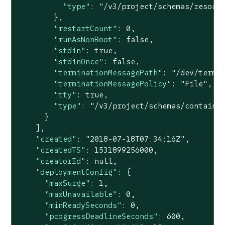
"type"
: 
"/v3/project/schemas/resour
        },

"restartCount"
: 
0
,

"runAsNonRoot"
: 
false
,

"stdin"
: 
true
,

"stdinOnce"
: 
false
,

"terminationMessagePath"
: 
"/dev/termi
"terminationMessagePolicy"
: 
"File"
,

"tty"
: 
true
,

"type"
: 
"/v3/project/schemas/containe
      }

    ],

"created"
: 
"2018-07-18T07:34:16Z"
,

"createdTS"
: 
1531899256000
,

"creatorId"
: 
null
,

"deploymentConfig"
: {

"maxSurge"
: 
1
,

"maxUnavailable"
: 
0
,

"minReadySeconds"
: 
0
,

"progressDeadlineSeconds"
: 
600
,
