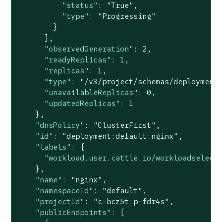
"status"
: 
"True"
,

"type"
: 
"Progressing"
        }

      ],

"observedGeneration"
: 
2
,

"readyReplicas"
: 
1
,

"replicas"
: 
1
,

"type"
: 
"/v3/project/schemas/deployment
"unavailableReplicas"
: 
0
,

"updatedReplicas"
: 
1
    },

"dnsPolicy"
: 
"ClusterFirst"
,

"id"
: 
"deployment:default:nginx"
,

"labels"
: {

"workload.user.cattle.io/workloadselect
    },

"name"
: 
"nginx"
,

"namespaceId"
: 
"default"
,

"projectId"
: 
"c-bcz5t:p-fdr4s"
,

"publicEndpoints"
: [
