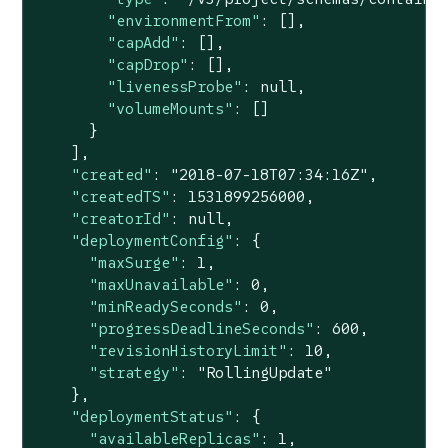
"environmentFrom"
: [],

"capAdd"
: [],

"capDrop"
: [],

"livenessProbe"
: 
null
,

"volumeMounts"
: []

      }

    ],

"created"
: 
"2018-07-18T07:34:16Z"
,

"createdTS"
: 
1531899256000
,

"creatorId"
: 
null
,

"deploymentConfig"
: {

"maxSurge"
: 
1
,

"maxUnavailable"
: 
0
,

"minReadySeconds"
: 
0
,

"progressDeadlineSeconds"
: 
600
,

"revisionHistoryLimit"
: 
10
,

"strategy"
: 
"RollingUpdate"
    },

"deploymentStatus"
: {

"availableReplicas"
: 
1
,
