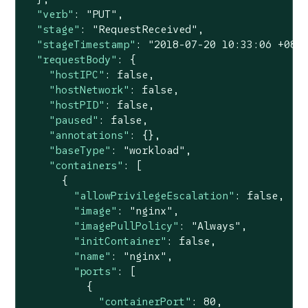
"verb"
: 
"PUT"
,

"stage"
: 
"RequestReceived"
,

"stageTimestamp"
: 
"2018-07-20 10:33:06 +080
"requestBody"
: {

"hostIPC"
: 
false
,

"hostNetwork"
: 
false
,

"hostPID"
: 
false
,

"paused"
: 
false
,

"annotations"
: {},

"baseType"
: 
"workload"
,

"containers"
: [

      {

"allowPrivilegeEscalation"
: 
false
,

"image"
: 
"nginx"
,

"imagePullPolicy"
: 
"Always"
,

"initContainer"
: 
false
,

"name"
: 
"nginx"
,

"ports"
: [

          {

"containerPort"
: 
80
,
