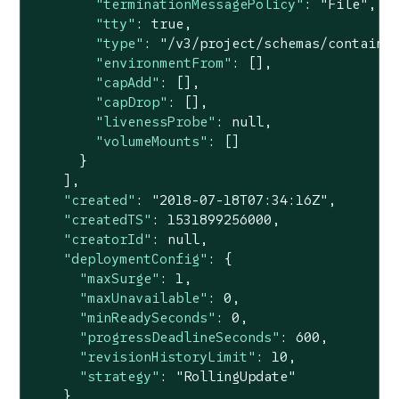
"terminationMessagePolicy"
: 
"File"
,

"tty"
: 
true
,

"type"
: 
"/v3/project/schemas/containe
"environmentFrom"
: [],

"capAdd"
: [],

"capDrop"
: [],

"livenessProbe"
: 
null
,

"volumeMounts"
: []

      }

    ],

"created"
: 
"2018-07-18T07:34:16Z"
,

"createdTS"
: 
1531899256000
,

"creatorId"
: 
null
,

"deploymentConfig"
: {

"maxSurge"
: 
1
,

"maxUnavailable"
: 
0
,

"minReadySeconds"
: 
0
,

"progressDeadlineSeconds"
: 
600
,

"revisionHistoryLimit"
: 
10
,

"strategy"
: 
"RollingUpdate"
    },
