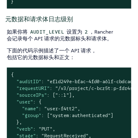
}
元数据和请求体日志级别
如果你将
设置为
，Rancher
AUDIT_LEVEL
2
会记录每个 API 请求的元数据标头和请求体。
下面的代码示例描述了一个 API 请求，
包括它的元数据标头和正文：
{

"auditID"
: 
"ef1d249e-bfac-4fd0-a61f-cbdcad5
"requestURI"
: 
"/v3/project/c-bcz5t:p-fdr4s/
"sourceIPs"
: [
"::1"
],

"user"
: {

"name"
: 
"user-f4tt2"
,

"group"
: [
"system:authenticated"
]

  },

"verb"
: 
"PUT"
,

"stage"
: 
"RequestReceived"
,
