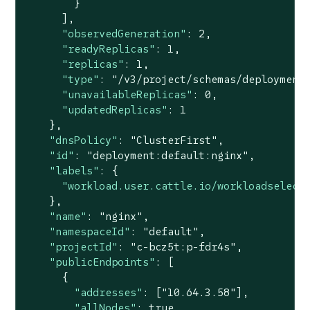
        }

      ],

"observedGeneration"
: 
2
,

"readyReplicas"
: 
1
,

"replicas"
: 
1
,

"type"
: 
"/v3/project/schemas/deployment
"unavailableReplicas"
: 
0
,

"updatedReplicas"
: 
1
    },

"dnsPolicy"
: 
"ClusterFirst"
,

"id"
: 
"deployment:default:nginx"
,

"labels"
: {

"workload.user.cattle.io/workloadselect
    },

"name"
: 
"nginx"
,

"namespaceId"
: 
"default"
,

"projectId"
: 
"c-bcz5t:p-fdr4s"
,

"publicEndpoints"
: [

      {

"addresses"
: [
"10.64.3.58"
],

"allNodes"
: 
true
,
