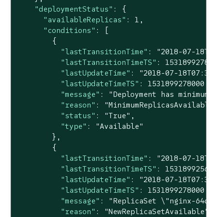
"deploymentStatus"
: {

"availableReplicas"
: 
1
,

"conditions"
: [

        {

"lastTransitionTime"
: 
"2018-07-18T0
"lastTransitionTimeTS"
: 
15318992780
"lastUpdateTime"
: 
"2018-07-18T07:34
"lastUpdateTimeTS"
: 
1531899278000
,

"message"
: 
"Deployment has minimum 
"reason"
: 
"MinimumReplicasAvailable
"status"
: 
"True"
,

"type"
: 
"Available"
        },

        {

"lastTransitionTime"
: 
"2018-07-18T0
"lastTransitionTimeTS"
: 
15318992560
"lastUpdateTime"
: 
"2018-07-18T07:34
"lastUpdateTimeTS"
: 
1531899278000
,

"message"
: 
"ReplicaSet \"nginx-64d8
"reason"
: 
"NewReplicaSetAvailable"
,
