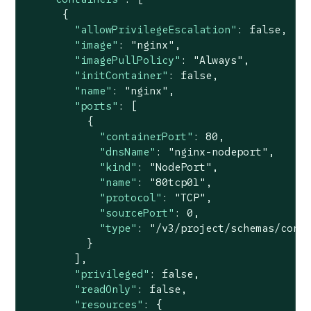
      {

"allowPrivilegeEscalation"
: 
false
,

"image"
: 
"nginx"
,

"imagePullPolicy"
: 
"Always"
,

"initContainer"
: 
false
,

"name"
: 
"nginx"
,

"ports"
: [

          {

"containerPort"
: 
80
,

"dnsName"
: 
"nginx-nodeport"
,

"kind"
: 
"NodePort"
,

"name"
: 
"80tcp01"
,

"protocol"
: 
"TCP"
,

"sourcePort"
: 
0
,

"type"
: 
"/v3/project/schemas/cont
          }

        ],

"privileged"
: 
false
,

"readOnly"
: 
false
,

"resources"
: {
