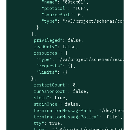
"name"
: 
"80tcp01"
,

"protocol"
: 
"TCP"
,

"sourcePort"
: 
0
,

"type"
: 
"/v3/project/schemas/cont
          }

        ],

"privileged"
: 
false
,

"readOnly"
: 
false
,

"resources"
: {

"type"
: 
"/v3/project/schemas/resour
"requests"
: {},

"limits"
: {}

        },

"restartCount"
: 
0
,

"runAsNonRoot"
: 
false
,

"stdin"
: 
true
,

"stdinOnce"
: 
false
,

"terminationMessagePath"
: 
"/dev/termi
"terminationMessagePolicy"
: 
"File"
,

"tty"
: 
true
,

"type"
: 
"/v3/project/schemas/containe