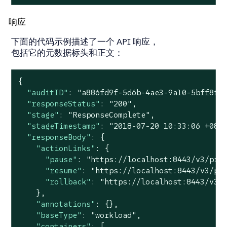
响应
下面的代码示例描述了一个 API 响应，
包括它的元数据标头和正文：
{

"auditID"
: 
"a886fd9f-5d6b-4ae3-9a10-5bff8f3
"responseStatus"
: 
"200"
,

"stage"
: 
"ResponseComplete"
,

"stageTimestamp"
: 
"2018-07-20 10:33:06 +080
"responseBody"
: {

"actionLinks"
: {

"pause"
: 
"https://localhost:8443/v3/pro
"resume"
: 
"https://localhost:8443/v3/pr
"rollback"
: 
"https://localhost:8443/v3/
    },

"annotations"
: {},

"baseType"
: 
"workload"
,

"containers"
: [
