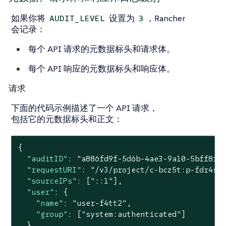
如果你将
设置为
，Rancher
AUDIT_LEVEL
3
会记录：
每个 API 请求的元数据标头和请求体。
每个 API 响应的元数据标头和响应体。
请求
下面的代码示例描述了一个 API 请求，
包括它的元数据标头和正文：
{

"auditID"
: 
"a886fd9f-5d6b-4ae3-9a10-5bff8f3
"requestURI"
: 
"/v3/project/c-bcz5t:p-fdr4s/
"sourceIPs"
: [
"::1"
],

"user"
: {

"name"
: 
"user-f4tt2"
,

"group"
: [
"system:authenticated"
]

  },
