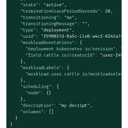
"state"
: 
"active"
,

"terminationGracePeriodSeconds"
: 
30
,

"transitioning"
: 
"no"
,

"transitioningMessage"
: 
""
,

"type"
: 
"deployment"
,

"uuid"
: 
"f998037d-8a5c-11e8-a4cf-0245a7eb
"workloadAnnotations"
: {

"deployment.kubernetes.io/revision"
: 
"1
"field.cattle.io/creatorId"
: 
"user-f4tt
    },

"workloadLabels"
: {

"workload.user.cattle.io/workloadselect
    },

"scheduling"
: {

"node"
: {}

    },

"description"
: 
"my decript"
,

"volumes"
: []

  }

}