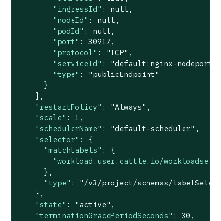
"ingressId"
: 
null
,

"nodeId"
: 
null
,

"podId"
: 
null
,

"port"
: 
30917
,

"protocol"
: 
"TCP"
,

"serviceId"
: 
"default:nginx-nodeport"
,
"type"
: 
"publicEndpoint"
      }

    ],

"restartPolicy"
: 
"Always"
,

"scale"
: 
1
,

"schedulerName"
: 
"default-scheduler"
,

"selector"
: {

"matchLabels"
: {

"workload.user.cattle.io/workloadsele
      },

"type"
: 
"/v3/project/schemas/labelSelec
    },

"state"
: 
"active"
,

"terminationGracePeriodSeconds"
: 
30
,
