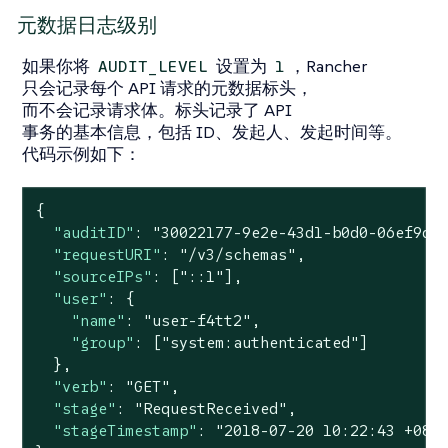
元数据日志级别
如果你将
设置为
，Rancher
AUDIT_LEVEL
1
只会记录每个 API 请求的元数据标头，
而不会记录请求体。标头记录了 API
事务的基本信息，包括 ID、发起人、发起时间等。
代码示例如下：
{

"auditID"
: 
"30022177-9e2e-43d1-b0d0-06ef9d3
"requestURI"
: 
"/v3/schemas"
,

"sourceIPs"
: [
"::1"
],

"user"
: {

"name"
: 
"user-f4tt2"
,

"group"
: [
"system:authenticated"
]

  },

"verb"
: 
"GET"
,

"stage"
: 
"RequestReceived"
,

"stageTimestamp"
: 
"2018-07-20 10:22:43 +080