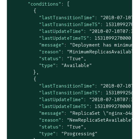
"conditions"
: [

        {

"lastTransitionTime"
: 
"2018-07-18T0
"lastTransitionTimeTS"
: 
15318992780
"lastUpdateTime"
: 
"2018-07-18T07:34
"lastUpdateTimeTS"
: 
1531899278000
,

"message"
: 
"Deployment has minimum 
"reason"
: 
"MinimumReplicasAvailable
"status"
: 
"True"
,

"type"
: 
"Available"
        },

        {

"lastTransitionTime"
: 
"2018-07-18T0
"lastTransitionTimeTS"
: 
15318992560
"lastUpdateTime"
: 
"2018-07-18T07:34
"lastUpdateTimeTS"
: 
1531899278000
,

"message"
: 
"ReplicaSet \"nginx-64d8
"reason"
: 
"NewReplicaSetAvailable"
,

"status"
: 
"True"
,

"type"
: 
"Progressing"