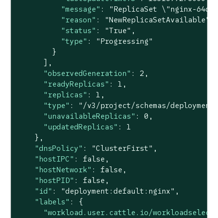
"message"
: 
"ReplicaSet \"nginx-64d8
"reason"
: 
"NewReplicaSetAvailable"
,

"status"
: 
"True"
,

"type"
: 
"Progressing"
        }

      ],

"observedGeneration"
: 
2
,

"readyReplicas"
: 
1
,

"replicas"
: 
1
,

"type"
: 
"/v3/project/schemas/deployment
"unavailableReplicas"
: 
0
,

"updatedReplicas"
: 
1
    },

"dnsPolicy"
: 
"ClusterFirst"
,

"hostIPC"
: 
false
,

"hostNetwork"
: 
false
,

"hostPID"
: 
false
,

"id"
: 
"deployment:default:nginx"
,

"labels"
: {

"workload.user.cattle.io/workloadselect