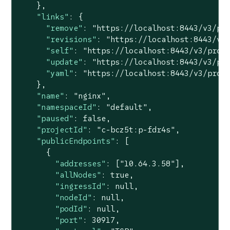
    },

"links"
: {

"remove"
: 
"https://localhost:8443/v3/pr
"revisions"
: 
"https://localhost:8443/v3
"self"
: 
"https://localhost:8443/v3/proj
"update"
: 
"https://localhost:8443/v3/pr
"yaml"
: 
"https://localhost:8443/v3/proj
    },

"name"
: 
"nginx"
,

"namespaceId"
: 
"default"
,

"paused"
: 
false
,

"projectId"
: 
"c-bcz5t:p-fdr4s"
,

"publicEndpoints"
: [

      {

"addresses"
: [
"10.64.3.58"
],

"allNodes"
: 
true
,

"ingressId"
: 
null
,

"nodeId"
: 
null
,

"podId"
: 
null
,

"port"
: 
30917
,
