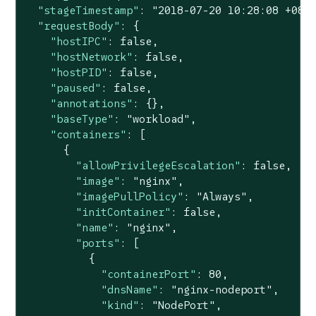
"stageTimestamp"
: 
"2018-07-20 10:28:08 +080
"requestBody"
: {

"hostIPC"
: 
false
,

"hostNetwork"
: 
false
,

"hostPID"
: 
false
,

"paused"
: 
false
,

"annotations"
: {},

"baseType"
: 
"workload"
,

"containers"
: [

      {

"allowPrivilegeEscalation"
: 
false
,

"image"
: 
"nginx"
,

"imagePullPolicy"
: 
"Always"
,

"initContainer"
: 
false
,

"name"
: 
"nginx"
,

"ports"
: [

          {

"containerPort"
: 
80
,

"dnsName"
: 
"nginx-nodeport"
,

"kind"
: 
"NodePort"
,
