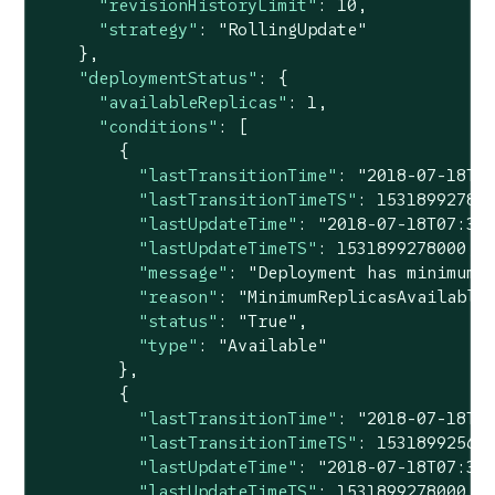
"revisionHistoryLimit"
: 
10
,

"strategy"
: 
"RollingUpdate"
    },

"deploymentStatus"
: {

"availableReplicas"
: 
1
,

"conditions"
: [

        {

"lastTransitionTime"
: 
"2018-07-18T0
"lastTransitionTimeTS"
: 
15318992780
"lastUpdateTime"
: 
"2018-07-18T07:34
"lastUpdateTimeTS"
: 
1531899278000
,

"message"
: 
"Deployment has minimum 
"reason"
: 
"MinimumReplicasAvailable
"status"
: 
"True"
,

"type"
: 
"Available"
        },

        {

"lastTransitionTime"
: 
"2018-07-18T0
"lastTransitionTimeTS"
: 
15318992560
"lastUpdateTime"
: 
"2018-07-18T07:34
"lastUpdateTimeTS"
: 
1531899278000
,
