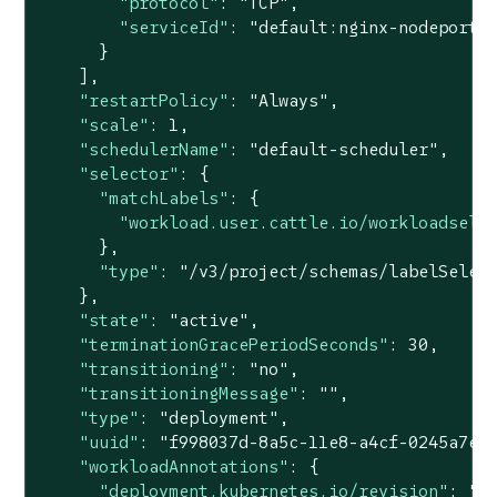
"protocol"
: 
"TCP"
,

"serviceId"
: 
"default:nginx-nodeport"
      }

    ],

"restartPolicy"
: 
"Always"
,

"scale"
: 
1
,

"schedulerName"
: 
"default-scheduler"
,

"selector"
: {

"matchLabels"
: {

"workload.user.cattle.io/workloadsele
      },

"type"
: 
"/v3/project/schemas/labelSelec
    },

"state"
: 
"active"
,

"terminationGracePeriodSeconds"
: 
30
,

"transitioning"
: 
"no"
,

"transitioningMessage"
: 
""
,

"type"
: 
"deployment"
,

"uuid"
: 
"f998037d-8a5c-11e8-a4cf-0245a7eb
"workloadAnnotations"
: {

"deployment.kubernetes.io/revision"
: 
"1