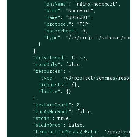
"dnsName"
: 
"nginx-nodeport"
,

"kind"
: 
"NodePort"
,

"name"
: 
"80tcp01"
,

"protocol"
: 
"TCP"
,

"sourcePort"
: 
0
,

"type"
: 
"/v3/project/schemas/cont
          }

        ],

"privileged"
: 
false
,

"readOnly"
: 
false
,

"resources"
: {

"type"
: 
"/v3/project/schemas/resour
"requests"
: {},

"limits"
: {}

        },

"restartCount"
: 
0
,

"runAsNonRoot"
: 
false
,

"stdin"
: 
true
,

"stdinOnce"
: 
false
,

"terminationMessagePath"
: 
"/dev/termi