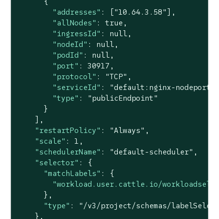
      {

"addresses"
: [
"10.64.3.58"
],

"allNodes"
: 
true
,

"ingressId"
: 
null
,

"nodeId"
: 
null
,

"podId"
: 
null
,

"port"
: 
30917
,

"protocol"
: 
"TCP"
,

"serviceId"
: 
"default:nginx-nodeport"
,
"type"
: 
"publicEndpoint"
      }

    ],

"restartPolicy"
: 
"Always"
,

"scale"
: 
1
,

"schedulerName"
: 
"default-scheduler"
,

"selector"
: {

"matchLabels"
: {

"workload.user.cattle.io/workloadsele
      },

"type"
: 
"/v3/project/schemas/labelSelec
    },
