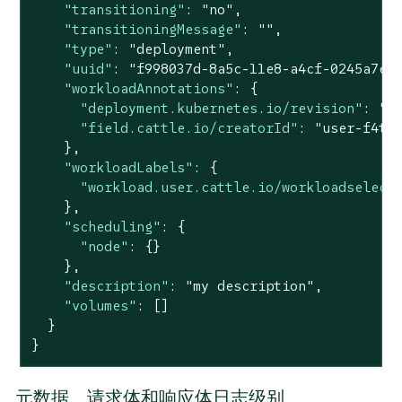
"transitioning"
: 
"no"
,

"transitioningMessage"
: 
""
,

"type"
: 
"deployment"
,

"uuid"
: 
"f998037d-8a5c-11e8-a4cf-0245a7eb
"workloadAnnotations"
: {

"deployment.kubernetes.io/revision"
: 
"1
"field.cattle.io/creatorId"
: 
"user-f4tt
    },

"workloadLabels"
: {

"workload.user.cattle.io/workloadselect
    },

"scheduling"
: {

"node"
: {}

    },

"description"
: 
"my description"
,

"volumes"
: []

  }

}
元数据、请求体和响应体日志级别