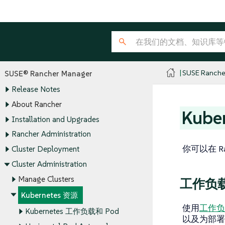
SUSE Ranche
SUSE® Rancher Manager
Release Notes
About Rancher
Kube
Installation and Upgrades
Rancher Administration
你可以在 Ra
Cluster Deployment
Cluster Administration
Manage Clusters
工作负
Kubernetes 资源
使用
工作负
Kubernetes 工作负载和 Pod
以及为部署