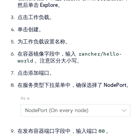
然后单击
Explore
。
点击
工作负载
。
单击
创建
。
为工作负载设置
名称
。
在
容器镜像
字段中，输入
rancher/hello-
。注意区分大小写。
world
点击
添加端口
。
在
服务类型
下拉菜单中，确保选择了
NodePort
。
在
发布容器端口
字段中，输入端口
。
80