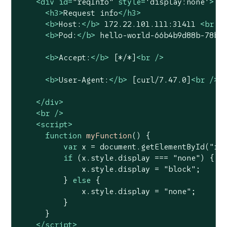
<
div
id
=
"reqInfo"
style
=
'display:none'
>
<
h3
>
Request info
</
h3
>
<
b
>
Host:
</
b
>
 172.22.101.111:31411 
<
br
 /
<
b
>
Pod:
</
b
>
 hello-world-66b4b9d88b-78bh
<
b
>
Accept:
</
b
>
 [*/*]
<
br
 />
<
b
>
User-Agent:
</
b
>
 [curl/7.47.0]
<
br
 />
</
div
>
<
br
 />
<
script
>
function
myFunction
(
) 
{

var
 x = 
document
.getElementById(
"re
if
 (x.style.display === 
"none"
) {

              x.style.display = 
"block"
;

          } 
else
 {

              x.style.display = 
"none"
;

          }

      }

</
script
>