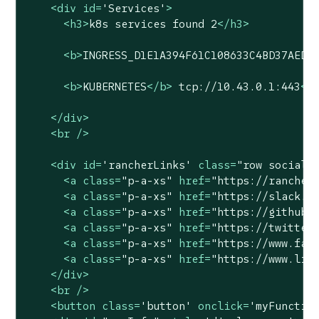
<
div
id
=
'Services'
>
<
h3
>
k8s services found 2
</
h3
>
<
b
>
INGRESS_D1E1A394F61C108633C4BD37AEDD
<
b
>
KUBERNETES
</
b
>
 tcp://10.43.0.1:443
<
b
</
div
>
<
br
 />
<
div
id
=
'rancherLinks'
class
=
"row social"
<
a
class
=
"p-a-xs"
href
=
"https://rancher
<
a
class
=
"p-a-xs"
href
=
"https://slack.r
<
a
class
=
"p-a-xs"
href
=
"https://github.
<
a
class
=
"p-a-xs"
href
=
"https://twitter
<
a
class
=
"p-a-xs"
href
=
"https://www.fac
<
a
class
=
"p-a-xs"
href
=
"https://www.lin
</
div
>
<
br
 />
<
button
class
=
'button'
onclick
=
'myFunctio