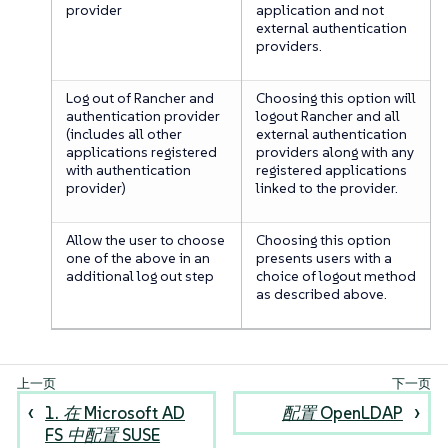
provider
application and not
external authentication
providers.
Log out of Rancher and
Choosing this option will
authentication provider
logout Rancher and all
(includes all other
external authentication
applications registered
providers along with any
with authentication
registered applications
provider)
linked to the provider.
Allow the user to choose
Choosing this option
one of the above in an
presents users with a
additional log out step
choice of logout method
as described above.
1. 在 Microsoft AD
配置 OpenLDAP
FS 中配置 SUSE