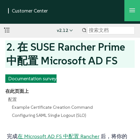
v2.12
2. 在 SUSE Rancher Prime
中配置 Microsoft AD FS
Documentation survey
在此页面上
配置
Example Certificate Creation Command
Configuring SAML Single Logout (SLO)
完成
在 Microsoft AD FS 中配置 Rancher
后，将你的