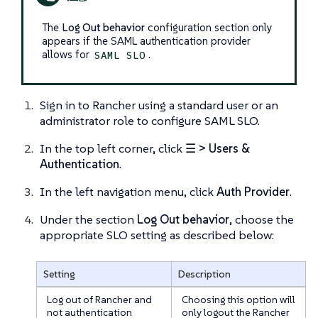
The
Log Out behavior
configuration section only
appears if the SAML authentication provider
allows for
.
SAML SLO
Sign in to Rancher using a standard user or an
administrator role to configure SAML SLO.
In the top left corner, click
☰ > Users &
Authentication
.
In the left navigation menu, click
Auth Provider
.
Under the section
Log Out behavior
, choose the
appropriate SLO setting as described below:
Setting
Description
Log out of Rancher and
Choosing this option will
not authentication
only logout the Rancher