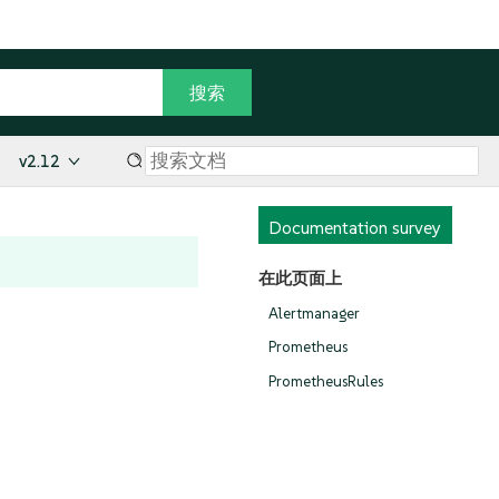
v2.12
Documentation survey
在此页面上
Alertmanager
Prometheus
PrometheusRules