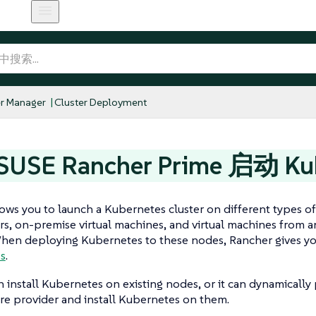
r Manager
Cluster Deployment
USE Rancher Prime 启动 Ku
ows you to launch a Kubernetes cluster on different types of
rs, on-premise virtual machines, and virtual machines from an
When deploying Kubernetes to these nodes, Rancher gives yo
s
.
 install Kubernetes on existing nodes, or it can dynamically
ure provider and install Kubernetes on them.