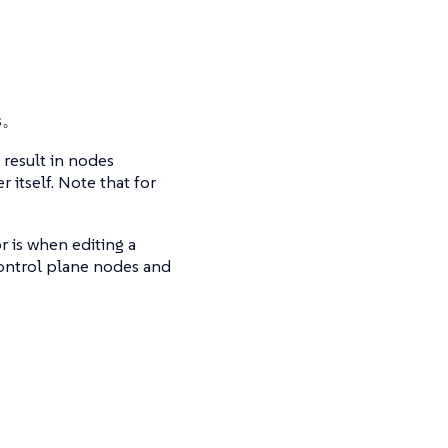
：
s。
result in nodes
 itself. Note that for
 is when editing a
 control plane nodes and