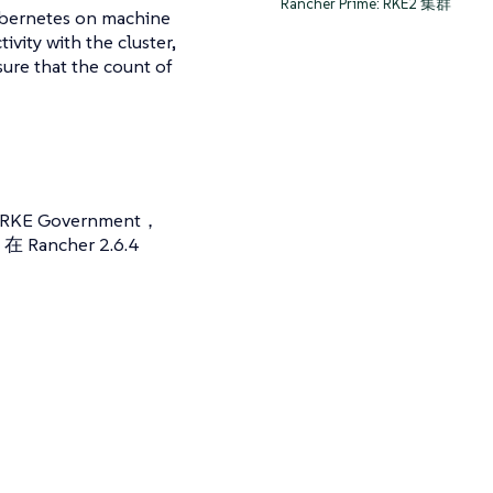
Rancher Prime: RKE2 集群
Kubernetes on machine
ivity with the cluster,
sure that the count of
E Government，
ncher 2.6.4