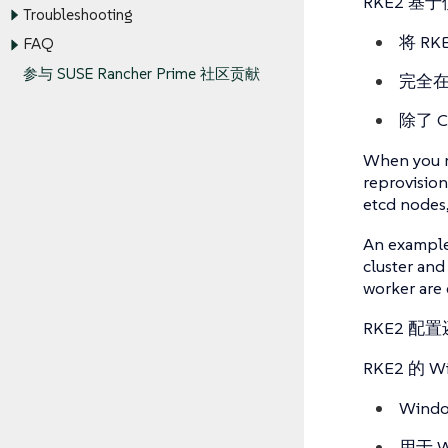
RKE2 基
Troubleshooting
将 R
FAQ
参与 SUSE Rancher Prime 社区贡献
完全在 
除了 C
When you ma
reprovision
etcd nodes,
An example 
cluster and
worker are 
RKE2 配
RKE2 的 
Wind
用于 W