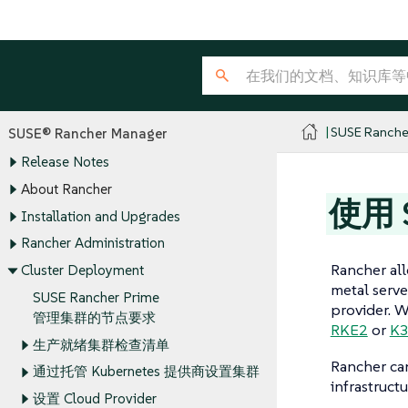
SUSE Ranche
SUSE® Rancher Manager
Release Notes
About Rancher
使用 S
Installation and Upgrades
Rancher Administration
Rancher all
Cluster Deployment
metal serve
SUSE Rancher Prime
provider. 
管理集群的节点要求
RKE2
or
K3
生产就绪集群检查清单
Rancher can
通过托管 Kubernetes 提供商设置集群
infrastruct
设置 Cloud Provider