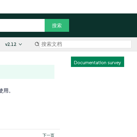
v2.12
Documentation survey
使用。