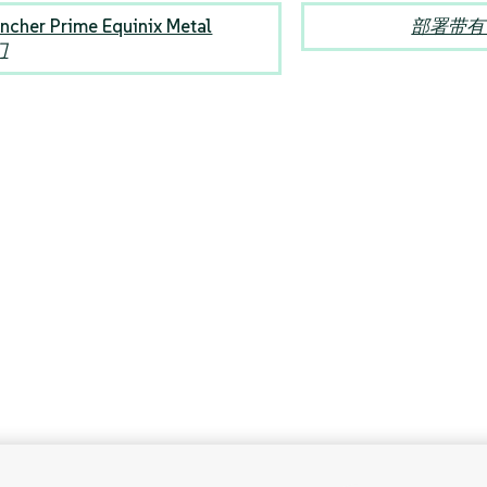
ncher Prime Equinix Metal
部署带有 
门