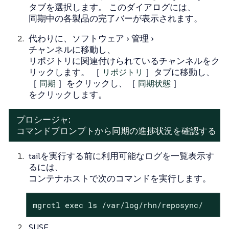
タブを選択します。 このダイアログには、
同期中の各製品の完了バーが表示されます。
代わりに、
ソフトウェア
管理
チャンネル
に移動し、
リポジトリに関連付けられているチャンネルをク
リックします。 ［
リポジトリ
］タブに移動し、
［
同期
］をクリックし、［
同期状態
］
をクリックします。
プロシージャ:
コマンドプロンプトから同期の進捗状況を確認する
tailを実行する前に利用可能なログを一覧表示す
るには、
コンテナホストで次のコマンドを実行します。
mgrctl exec ls /var/log/rhn/reposync/
SUSE