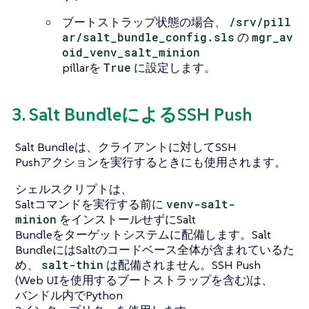
ブートストラップ状態の場合、
/srv/pill
ar/salt_bundle_config.sls
の
mgr_av
oid_venv_salt_minion
pillarを
True
に設定します。
3. Salt BundleによるSSH Push
Salt Bundleは、クライアントに対してSSH
Pushアクションを実行するときにも使用されます。
シェルスクリプトは、
Saltコマンドを実行する前に
venv-salt-
minion
をインストールせずにSalt
Bundleをターゲットシステムに配備します。Salt
BundleにはSaltのコードベース全体が含まれているた
め、
salt-thin
は配備されません。SSH Push
(Web UIを使用するブートストラップを含む)は、
バンドル内でPython