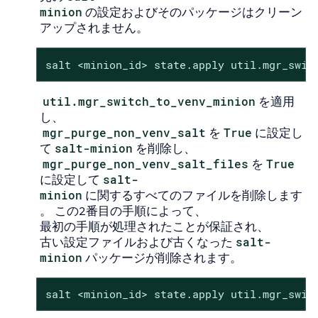
minion
の設定およびそのパッケージはクリーン
アップされません。
salt <minion_id> state.apply util.mgr_swit
util.mgr_switch_to_venv_minion
を適用
し、
mgr_purge_non_venv_salt
を
True
に設定し
て
salt-minion
を削除し、
mgr_purge_non_venv_salt_files
を
True
に設定して
salt-
minion
に関するすべてのファイルを削除します
。 この2番目の手順によって、
最初の手順が処理されたことが保証され、
古い設定ファイルおよび古くなった
salt-
minion
パッケージが削除されます。
salt <minion_id> state.apply util.mgr_swit