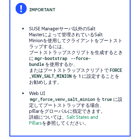
SUSE Managerサーバ以外のSalt
Masterによって管理されているSalt
Minionを使用してクライアントをブートスト
ラップするには、
ブートストラップスクリプトを生成するとき
に
mgr-bootstrap
--force-
bundle
を使用するか、
またはブートストラップスクリプトで
FORCE
_VENV_SALT_MINION
を
1
に設定することを
お勧めします。
Web UI
mgr_force_venv_salt_minion
を
true
に設
定してブートストラップする場合、
pillarをグローバルに指定できます。
詳細については、
Salt States and
Pillars
を参照してください。