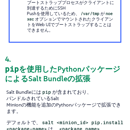
ブートストラッププロセスがクライアントに
到達するためにSSH
Pushを使用しているため、
/var/tmp
が
noe
xec
オプションでマウントされたクライアン
トをWeb UIでブートストラップすることは
できません。
4.
pip
を使用したPythonパッケージ
によるSalt Bundleの拡張
Salt Bundleには
pip
が含まれており、
バンドルされているSalt
Minionの機能を追加のPythonパッケージで拡張でき
ます。
デフォルトで、
salt <minion_id> pip.install
<package-name>
は、
<package_name>