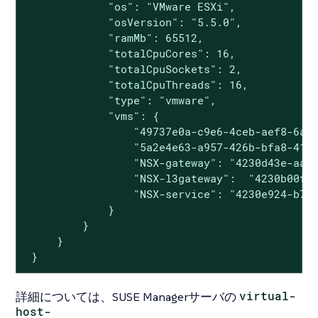
             "os": "VMware ESXi",

             "osVersion": "5.5.0",

             "ramMb": 65512,

             "totalCpuCores": 16,

             "totalCpuSockets": 2,

             "totalCpuThreads": 16,

             "type": "vmware",

             "vms": {

                 "49737e0a-c9e6-4ceb-aef8-6a94
                 "5a2e4e63-a957-426b-bfa8-4169
                 "NSX-gateway": "4230d43e-aafe
                 "NSX-l3gateway":  "4230b00f-0
                 "NSX-service": "4230e924-b714
             }

         }

     }

 }
詳細については、SUSE Managerサーバの
virtual-
host-