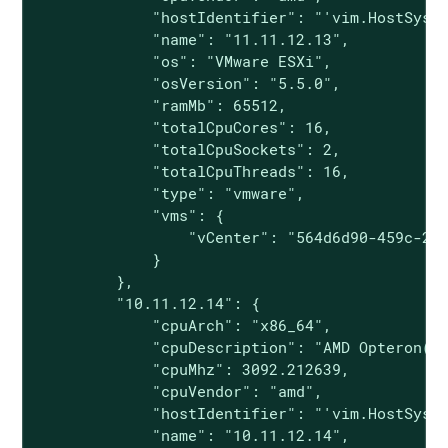
             "hostIdentifier": "'vim.HostSyste
             "name": "11.11.12.13",

             "os": "VMware ESXi",

             "osVersion": "5.5.0",

             "ramMb": 65512,

             "totalCpuCores": 16,

             "totalCpuSockets": 2,

             "totalCpuThreads": 16,

             "type": "vmware",

             "vms": {

                 "vCenter": "564d6d90-459c-225
             }

         },

         "10.11.12.14": {

             "cpuArch": "x86_64",

             "cpuDescription": "AMD Opteron(tm
             "cpuMhz": 3092.212639,

             "cpuVendor": "amd",

             "hostIdentifier": "'vim.HostSyste
             "name": "10.11.12.14",
