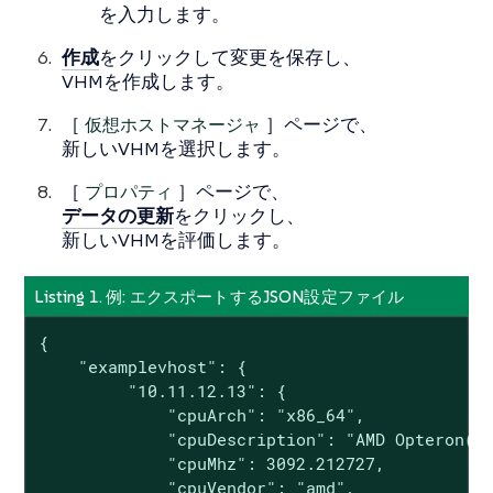
を入力します。
作成
をクリックして変更を保存し、
VHMを作成します。
［
仮想ホストマネージャ
］ページで、
新しいVHMを選択します。
［
プロパティ
］ページで、
データの更新
をクリックし、
新しいVHMを評価します。
Listing 1. 例: エクスポートするJSON設定ファイル
{

    "examplevhost": {

         "10.11.12.13": {

             "cpuArch": "x86_64",

             "cpuDescription": "AMD Opteron(tm
             "cpuMhz": 3092.212727,

             "cpuVendor": "amd",
